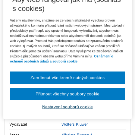
s cookies)
Kniha je dostupná v ASPI
Vážený návštěvníku, snažíme se ze všech sil přinášet vysokou úroveň
uživatelského komfortu při používání našich webových stránek. Mezi základní
předpoklady patří např. aby správně fungovalo vyhledávání, abychom vás
neobtěžovali nevhodnou reklamou nebo abychom měli dostatek podnětů, jak
296 Kč
E-kniha Smarteca + soubory ke stažení
web vylepšovat. Proto od Vás potřebujeme souhlas se zpracováním souborů
cookies, tj. malých souborů, které se dočasně ukládají ve vašem prohlížeči.
V prodeji - ihned k dispozici
Předem děkujeme za udělení souhlasu. Data využijeme ke zlepšování našich
Co je Smarteca?
služeb a přizpůsobení obsahu webu přímo Vám na míru.
Oznámení o
Kde najdu soubory e-knih?
ochraně osobních údajů a souborů cookie
Upozorňujeme, že v období od 1.8. do 21.8. z technických
Zamítnout vše kromě nutných cookies
důvodů nemůžeme vystavovat daňové doklady. Budou vám
zaslány dodatečně e-mailem.
Přijmout všechny soubory cookie
ks
Vložit do košíku
Nastavení souborů cookie
Ceny jsou včetně DPH
Vydavatel
Wolters Kluwer