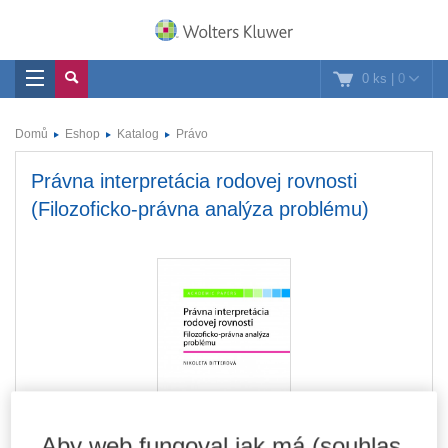
0 ks
|
0
Domů
Eshop
Katalog
Právo
Právna interpretácia rodovej rovnosti
(Filozoficko-právna analýza problému)
Aby web fungoval jak má (souhlas