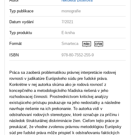
Autor
Nikoleta Bitterová
Typ publikace
monografie
Datum vydání
7/2021
Typ produktu
E-kniha
Formát
Smarteca
ISBN
978-80-7552-255-9
Práca sa zaoberá problematikou právnej interpretácie rodovej
rovnosti v judikatúre Európskeho súdu pre ľudské práva.
Konkrétne v nej autorka skúma ako je rodová rovnosť z
koncepčného a metodologického hľadiska riešená v jeho
rozhodovacej činnosti. Prostredníctvom kritickej analýzy
existujúceho prístupu poukazuje na jeho nedostatky a následne
navrhuje riešenie na ich prekonanie. To autorka vidí v
odstraňovaní rodových stereotypov, ktoré označuje za príčinu i
následok štrukturálnej diskriminácie žien. Cieľom tejto práce je
preukázať, že vhodne zvolenou právnou metodológiou Európsky
súd pre ľudské práva môže prispieť k odstraňovaniu faktických