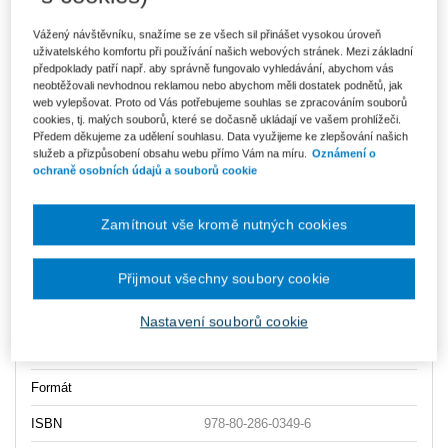
Vážený návštěvníku, snažíme se ze všech sil přinášet vysokou úroveň
Ke stažení
uživatelského komfortu při používání našich webových stránek. Mezi základní
předpoklady patří např. aby správně fungovalo vyhledávání, abychom vás
neobtěžovali nevhodnou reklamou nebo abychom měli dostatek podnětů, jak
EBOOK_KE_STAZENI_Socialne_ekonomicky_rozmer_kompe
web vylepšovat. Proto od Vás potřebujeme souhlas se zpracováním souborů
tenci_socialnich_pracovniku
cookies, tj. malých souborů, které se dočasně ukládají ve vašem prohlížeči.
Předem děkujeme za udělení souhlasu. Data využijeme ke zlepšování našich
služeb a přizpůsobení obsahu webu přímo Vám na míru.
Oznámení o
Vydavatel
Wolters Kluwer
ochraně osobních údajů a souborů cookie
Autor
Dita Štyvarová
Zamítnout vše kromě nutných cookies
Typ publikace
monografie
Přijmout všechny soubory cookie
Datum vydání
10/2025
Počet stran
196
Nastavení souborů cookie
Typ produktu
E-kniha
Formát
ISBN
978-80-286-0349-6