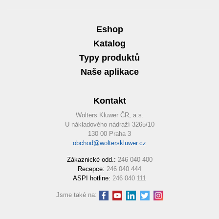
Eshop
Katalog
Typy produktů
Naše aplikace
Kontakt
Wolters Kluwer ČR, a.s.
U nákladového nádraží 3265/10
130 00 Praha 3
obchod@wolterskluwer.cz
Zákaznické odd.:
246 040 400
Recepce:
246 040 444
ASPI hotline:
246 040 111
Jsme také na: