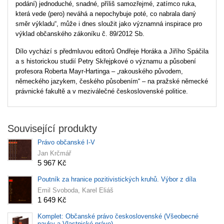
podání) jednoduché, snadné, příliš samozřejmé, zatímco ruka,
která vede (pero) neváhá a nepochybuje poté, co nabrala daný
směr výkladu“, může i dnes sloužit jako významná inspirace pro
výklad občanského zákoníku č. 89/2012 Sb.
Dílo vychází s předmluvou editorů Ondřeje Horáka a Jiřího Spáčila
a s historickou studií Petry Skřejpkové o významu a působení
profesora Roberta Mayr-Hartinga – „rakouského původem,
německého jazykem, českého působením“ – na pražské německé
právnické fakultě a v meziválečné československé politice.
Související produkty
Právo občanské I-V
Jan Krčmář
5 967 Kč
Poutník za hranice pozitivistických kruhů. Výbor z díla
Emil Svoboda, Karel Eliáš
1 649 Kč
Komplet: Občanské právo československé (Všeobecné
nauky a Vlastnické právo)