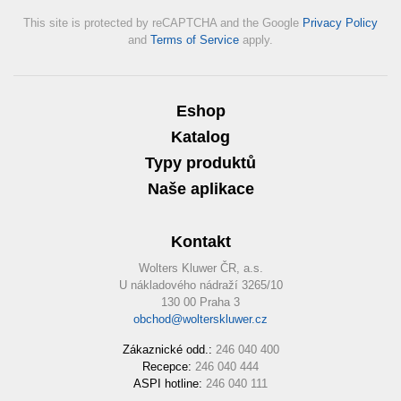
This site is protected by reCAPTCHA and the Google
Privacy Policy
and
Terms of Service
apply.
Eshop
Katalog
Typy produktů
Naše aplikace
Kontakt
Wolters Kluwer ČR, a.s.
U nákladového nádraží 3265/10
130 00 Praha 3
obchod@wolterskluwer.cz
Zákaznické odd.:
246 040 400
Recepce:
246 040 444
ASPI hotline:
246 040 111