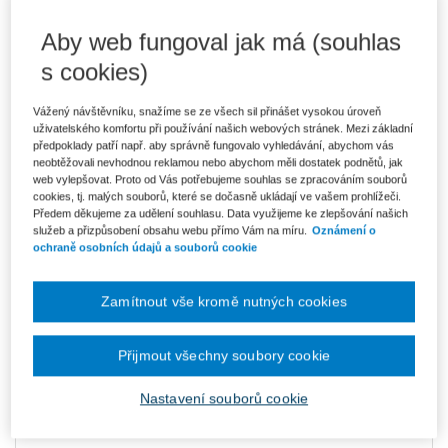
3 400 Kč
Aby web fungoval jak má (souhlas
Tištěná kniha
Ušetříte 599 Kč
Skladem
- expedice do 2 pracovních dnů
s cookies)
DMOC 3 999 Kč
Vážený návštěvníku, snažíme se ze všech sil přinášet vysokou úroveň
Upozorňujeme, že v období od 1.8. do 21.8. z technických
důvodů nemůžeme vystavovat daňové doklady. Budou vám
uživatelského komfortu při používání našich webových stránek. Mezi základní
zaslány dodatečně e-mailem.
předpoklady patří např. aby správně fungovalo vyhledávání, abychom vás
neobtěžovali nevhodnou reklamou nebo abychom měli dostatek podnětů, jak
ks
Vložit do košíku
web vylepšovat. Proto od Vás potřebujeme souhlas se zpracováním souborů
cookies, tj. malých souborů, které se dočasně ukládají ve vašem prohlížeči.
Předem děkujeme za udělení souhlasu. Data využijeme ke zlepšování našich
Ceny jsou včetně DPH
služeb a přizpůsobení obsahu webu přímo Vám na míru.
Oznámení o
ochraně osobních údajů a souborů cookie
Vydavatel
Wolters Kluwer
Zamítnout vše kromě nutných cookies
Autor
Robert Mayr-Harting
Typ publikace
klasická právnická díla
Přijmout všechny soubory cookie
Datum vydání
12/2019
Nastavení souborů cookie
Vazba
pevná