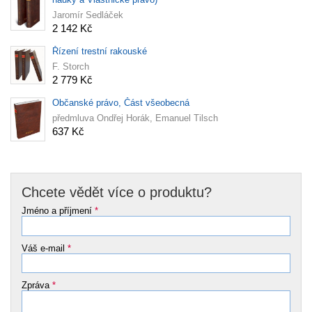
Jaromír Sedláček
2 142 Kč
Řízení trestní rakouské
F. Storch
2 779 Kč
Občanské právo, Část všeobecná
předmluva Ondřej Horák, Emanuel Tilsch
637 Kč
Chcete vědět více o produktu?
Jméno a příjmení
*
Váš e-mail
*
Zpráva
*