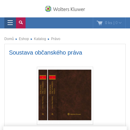
0 ks
|
0
Domů
Eshop
Katalog
Právo
Soustava občanského práva