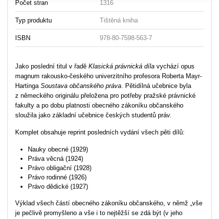
Počet stran
1316
Typ produktu
Tištěná kniha
ISBN
978-80-7598-563-7
Jako poslední titul v řadě
Klasická právnická díla
vychází opus
magnum rakousko-českého univerzitního profesora Roberta Mayr-
Hartinga
Soustava občanského práva
. Pětidílná učebnice byla
z německého originálu přeložena pro potřeby pražské právnické
fakulty a po dobu platnosti obecného zákoníku občanského
sloužila jako základní učebnice českých studentů práv.
Komplet obsahuje reprint posledních vydání všech pěti dílů:
Nauky obecné (1929)
Práva věcná (1924)
Právo obligační (1928)
Právo rodinné (1926)
Právo dědické (1927)
Výklad všech částí obecného zákoníku občanského, v němž „vše
je pečlivě promyšleno a vše i to nejtěžší se zdá být (v jeho