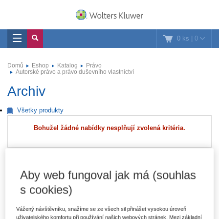
0 ks
|
0
Domů
Eshop
Katalog
Právo
Autorské právo a právo duševního vlastnictví
Archiv
Všetky produkty
Bohužel žádné nabídky nesplňují zvolená kritéria.
Právo
Aby web fungoval jak má (souhlas
Autorské právo a právo duševního vlastnictví
s cookies)
Daňové právo
Vážený návštěvníku, snažíme se ze všech sil přinášet vysokou úroveň
uživatelského komfortu při používání našich webových stránek. Mezi základní