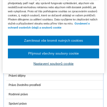
Evropské právo
předpoklady patří např. aby správně fungovalo vyhledávání, abychom vás
neobtěžovali nevhodnou reklamou nebo abychom měli dostatek podnětů, jak
Finanční právo
web vylepšovat. Proto od Vás potřebujeme souhlas se zpracováním souborů
cookies, tj. malých souborů, které se dočasně ukládají ve vašem prohlížeči.
Mezinárodní právo
Předem děkujeme za udělení souhlasu. Data využijeme ke zlepšování našich
služeb a přizpůsobení obsahu webu přímo Vám na míru.
Oznámení o
ochraně osobních údajů a souborů cookie
Občanské právo hmotné
Občanské právo procesní
Zamítnout vše kromě nutných cookies
Obchodní právo
Přijmout všechny soubory cookie
Ochrana osobních údajů
Nastavení souborů cookie
Pracovní právo a právo sociálního zabezpečení
Právní dějiny
Právo životního prostředí
Rodinné právo
Správní právo