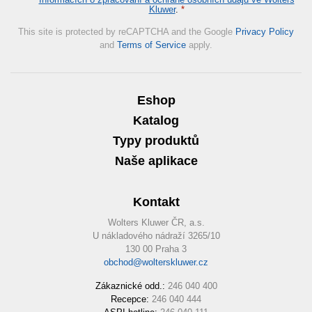
Kluwer
.
*
This site is protected by reCAPTCHA and the Google
Privacy Policy
and
Terms of Service
apply.
Eshop
Katalog
Typy produktů
Naše aplikace
Kontakt
Wolters Kluwer ČR, a.s.
U nákladového nádraží 3265/10
130 00 Praha 3
obchod@wolterskluwer.cz
Zákaznické odd.:
246 040 400
Recepce:
246 040 444