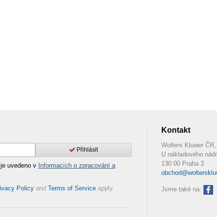
Kontakt
Wolters Kluwer ČR, 
Přihlásit
U nákladového nádr
130 00 Praha 3
 je uvedeno v
Informacích o zpracování a
obchod@woltersklu
ivacy Policy
and
Terms of Service
apply.
Jsme také na: