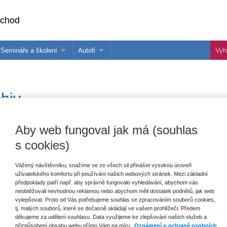
bchod
Semináře a školení
Autoři
 e-knihy?
Semináře a konference
Více o autorech Wolters Kluwer
hu
Školení ASPI, Libra a Praetor
PublishOne
hiv
nihu
tky produkty
Aby web fungoval jak má (souhlas
s cookies)
Bohužel žádné nabídky nesplňují zvole
Vážený návštěvníku, snažíme se ze všech sil přinášet vysokou úroveň
uživatelského komfortu při používání našich webových stránek. Mezi základní
předpoklady patří např. aby správně fungovalo vyhledávání, abychom vás
neobtěžovali nevhodnou reklamou nebo abychom měli dostatek podnětů, jak web
vylepšovat. Proto od Vás potřebujeme souhlas se zpracováním souborů cookies,
tj. malých souborů, které se dočasně ukládají ve vašem prohlížeči. Předem
děkujeme za udělení souhlasu. Data využijeme ke zlepšování našich služeb a
přizpůsobení obsahu webu přímo Vám na míru.
Oznámení o ochraně osobních