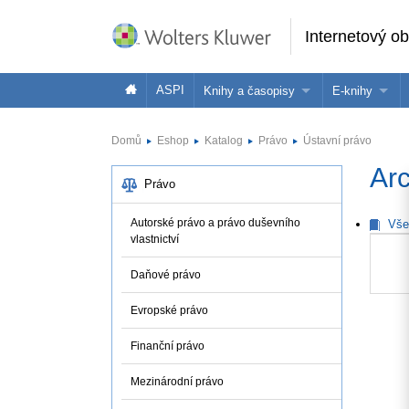
Internetový o
ASPI
Knihy a časopisy
E-knihy
Knihy
Jak na naše
Domů
Eshop
Katalog
Právo
Ústavní právo
Časopisy
Koupit e-kni
Arc
Půjčit si e-k
Právo
Autorské právo a právo duševního
Vše
vlastnictví
Daňové právo
Evropské právo
Finanční právo
Mezinárodní právo