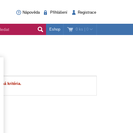
Nápověda
Přihlášení
Registrace
0 ks
|
0
Eshop
ná kritéria.