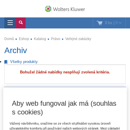
0 ks
|
0
Domů
Eshop
Katalog
Právo
Veřejné zakázky
Archiv
Všetky produkty
Bohužel žádné nabídky nesplňují zvolená kritéria.
Právo
Aby web fungoval jak má (souhlas
Autorské právo a právo duševního vlastnictví
s cookies)
Daňové právo
Vážený návštěvníku, snažíme se ze všech sil přinášet vysokou úroveň
Evropské právo
uživatelského komfortu při používání našich webových stránek. Mezi základní