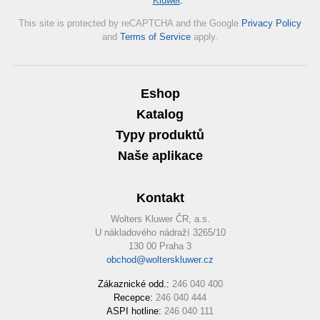
Kluwer
.
*
This site is protected by reCAPTCHA and the Google
Privacy Policy
and
Terms of Service
apply.
Eshop
Katalog
Typy produktů
Naše aplikace
Kontakt
Wolters Kluwer ČR, a.s.
U nákladového nádraží 3265/10
130 00 Praha 3
obchod@wolterskluwer.cz
Zákaznické odd.:
246 040 400
Recepce:
246 040 444
ASPI hotline:
246 040 111