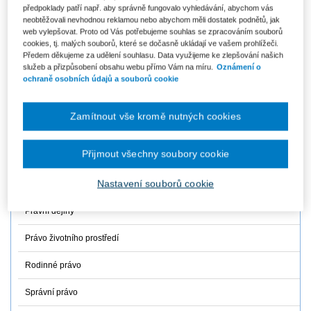
předpoklady patří např. aby správně fungovalo vyhledávání, abychom vás
neobtěžovali nevhodnou reklamou nebo abychom měli dostatek podnětů, jak
Finanční právo
web vylepšovat. Proto od Vás potřebujeme souhlas se zpracováním souborů
cookies, tj. malých souborů, které se dočasně ukládají ve vašem prohlížeči.
Mezinárodní právo
Předem děkujeme za udělení souhlasu. Data využijeme ke zlepšování našich
služeb a přizpůsobení obsahu webu přímo Vám na míru.
Oznámení o
Občanské právo hmotné
ochraně osobních údajů a souborů cookie
Občanské právo procesní
Zamítnout vše kromě nutných cookies
Obchodní právo
Přijmout všechny soubory cookie
Ochrana osobních údajů
Nastavení souborů cookie
Pracovní právo a právo sociálního zabezpečení
Právní dějiny
Právo životního prostředí
Rodinné právo
Správní právo