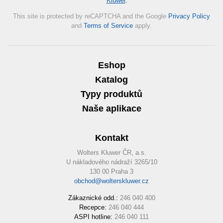
Kluwer
.
*
This site is protected by reCAPTCHA and the Google
Privacy Policy
and
Terms of Service
apply.
Eshop
Katalog
Typy produktů
Naše aplikace
Kontakt
Wolters Kluwer ČR, a.s.
U nákladového nádraží 3265/10
130 00 Praha 3
obchod@wolterskluwer.cz
Zákaznické odd.:
246 040 400
Recepce:
246 040 444
ASPI hotline:
246 040 111