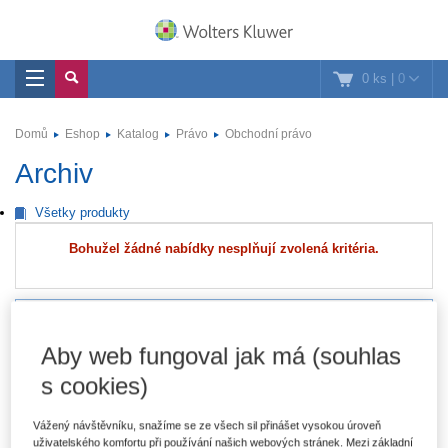
0 ks
|
0
Domů
Eshop
Katalog
Právo
Obchodní právo
Archiv
Všetky produkty
Bohužel žádné nabídky nesplňují zvolená kritéria.
Právo
Aby web fungoval jak má (souhlas
Autorské právo a právo duševního vlastnictví
s cookies)
Daňové právo
Vážený návštěvníku, snažíme se ze všech sil přinášet vysokou úroveň
Evropské právo
uživatelského komfortu při používání našich webových stránek. Mezi základní