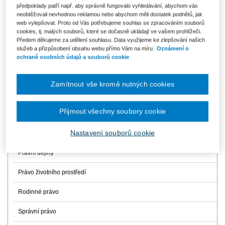
předpoklady patří např. aby správně fungovalo vyhledávání, abychom vás
neobtěžovali nevhodnou reklamou nebo abychom měli dostatek podnětů, jak
Finanční právo
web vylepšovat. Proto od Vás potřebujeme souhlas se zpracováním souborů
cookies, tj. malých souborů, které se dočasně ukládají ve vašem prohlížeči.
Mezinárodní právo
Předem děkujeme za udělení souhlasu. Data využijeme ke zlepšování našich
služeb a přizpůsobení obsahu webu přímo Vám na míru.
Oznámení o
Občanské právo hmotné
ochraně osobních údajů a souborů cookie
Občanské právo procesní
Zamítnout vše kromě nutných cookies
Obchodní právo
Přijmout všechny soubory cookie
Ochrana osobních údajů
Nastavení souborů cookie
Pracovní právo a právo sociálního zabezpečení
Právní dějiny
Právo životního prostředí
Rodinné právo
Správní právo