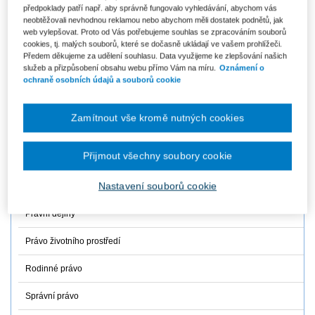
předpoklady patří např. aby správně fungovalo vyhledávání, abychom vás
neobtěžovali nevhodnou reklamou nebo abychom měli dostatek podnětů, jak
Finanční právo
web vylepšovat. Proto od Vás potřebujeme souhlas se zpracováním souborů
cookies, tj. malých souborů, které se dočasně ukládají ve vašem prohlížeči.
Mezinárodní právo
Předem děkujeme za udělení souhlasu. Data využijeme ke zlepšování našich
služeb a přizpůsobení obsahu webu přímo Vám na míru.
Oznámení o
Občanské právo hmotné
ochraně osobních údajů a souborů cookie
Občanské právo procesní
Zamítnout vše kromě nutných cookies
Obchodní právo
Přijmout všechny soubory cookie
Ochrana osobních údajů
Nastavení souborů cookie
Pracovní právo a právo sociálního zabezpečení
Právní dějiny
Právo životního prostředí
Rodinné právo
Správní právo