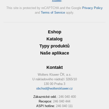
Kluwer
.
*
This site is protected by reCAPTCHA and the Google
Privacy Policy
and
Terms of Service
apply.
Eshop
Katalog
Typy produktů
Naše aplikace
Kontakt
Wolters Kluwer ČR, a.s.
U nákladového nádraží 3265/10
130 00 Praha 3
obchod@wolterskluwer.cz
Zákaznické odd.:
246 040 400
Recepce:
246 040 444
ASPI hotline:
246 040 111