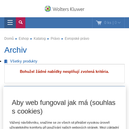
0 ks
|
0
Domů
Eshop
Katalog
Právo
Evropské právo
Archiv
Všetky produkty
Bohužel žádné nabídky nesplňují zvolená kritéria.
Právo
Aby web fungoval jak má (souhlas
Autorské právo a právo duševního vlastnictví
s cookies)
Daňové právo
Vážený návštěvníku, snažíme se ze všech sil přinášet vysokou úroveň
Evropské právo
uživatelského komfortu při používání našich webových stránek. Mezi základní