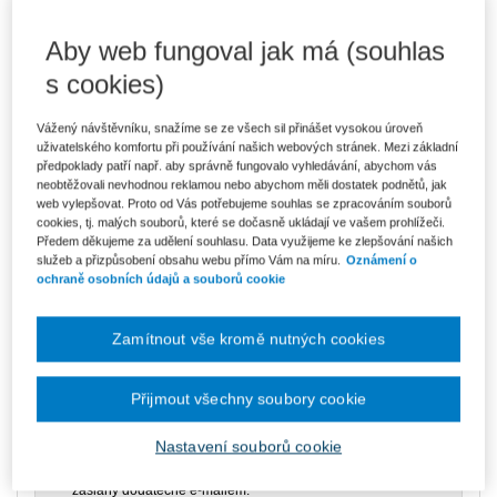
Kniha je dostupná v ASPI
Aby web fungoval jak má (souhlas
s cookies)
Vážený návštěvníku, snažíme se ze všech sil přinášet vysokou úroveň
348 Kč
Tištěná kniha
uživatelského komfortu při používání našich webových stránek. Mezi základní
Ušetříte 61 Kč
Skladem
- expedice do 2 pracovních dnů
předpoklady patří např. aby správně fungovalo vyhledávání, abychom vás
DMOC 409 Kč
neobtěžovali nevhodnou reklamou nebo abychom měli dostatek podnětů, jak
web vylepšovat. Proto od Vás potřebujeme souhlas se zpracováním souborů
296 Kč
E-kniha Smarteca + soubory ke stažení
cookies, tj. malých souborů, které se dočasně ukládají ve vašem prohlížeči.
Předem děkujeme za udělení souhlasu. Data využijeme ke zlepšování našich
V prodeji - ihned k dispozici
služeb a přizpůsobení obsahu webu přímo Vám na míru.
Oznámení o
Co je Smarteca?
Kde najdu soubory e-knih?
ochraně osobních údajů a souborů cookie
Zamítnout vše kromě nutných cookies
496 Kč
Balíček - Tištěná kniha + E-kniha
Smarteca + soubory ke stažení
Ušetříte 261 Kč
DMOC 757 Kč
Skladem
- expedice do 2 pracovních dnů
Přijmout všechny soubory cookie
Co je Smarteca?
Nastavení souborů cookie
Upozorňujeme, že v období od 1.8. do 21.8. z technických
důvodů nemůžeme vystavovat daňové doklady. Budou vám
zaslány dodatečně e-mailem.