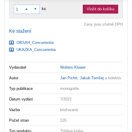
ks
Vložit do košíku
Ceny jsou včetně DPH
Ke stažení
OBSAH_Concurrentia
UKAZKA_Concurrentia
Vydavatel
Wolters Kluwer
Autor
Jan Pichrt
,
Jakub Tomšej
a kolektiv
Typ publikace
monografie
Datum vydání
7/2022
Vazba
brožovaná
Počet stran
120
Typ produktu
Tištěná kniha