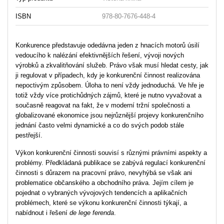
ISBN
978-80-7676-448-4
Konkurence představuje odedávna jeden z hnacích motorů úsilí
vedoucího k nalézání efektivnějších řešení, vývoji nových
výrobků a zkvalitňování služeb. Právo však musí hledat cesty, jak
ji regulovat v případech, kdy je konkurenční činnost realizována
nepoctivým způsobem. Úloha to není vždy jednoduchá. Ve hře je
totiž vždy více protichůdných zájmů, které je nutno vyvažovat a
současně reagovat na fakt, že v moderní tržní společnosti a
globalizované ekonomice jsou nejrůznější projevy konkurenčního
jednání často velmi dynamické a co do svých podob stále
pestřejší.
Výkon konkurenční činnosti souvisí s různými právními aspekty a
problémy. Předkládaná publikace se zabývá regulací konkurenční
činnosti s důrazem na pracovní právo, nevyhýbá se však ani
problematice občanského a obchodního práva. Jejím cílem je
pojednat o vybraných vývojových tendencích a aplikačních
problémech, které se výkonu konkurenční činnosti týkají, a
nabídnout i řešení
de lege ferenda
.