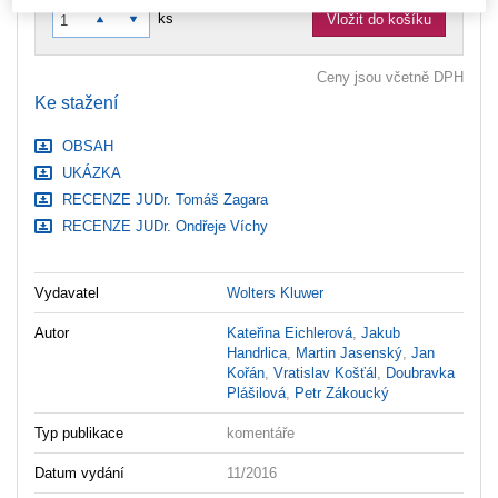
ks
Vložit do košíku
Ceny jsou včetně DPH
Ke stažení
OBSAH
UKÁZKA
RECENZE JUDr. Tomáš Zagara
RECENZE JUDr. Ondřeje Víchy
Vydavatel
Wolters Kluwer
Autor
Kateřina Eichlerová
,
Jakub
Handrlica
,
Martin Jasenský
,
Jan
Kořán
,
Vratislav Košťál
,
Doubravka
Plášilová
,
Petr Zákoucký
Typ publikace
komentáře
Datum vydání
11/2016