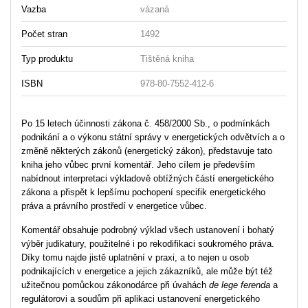
Vazba
vázaná
Počet stran
1492
Typ produktu
Tištěná kniha
ISBN
978-80-7552-412-6
Po 15 letech účinnosti zákona č. 458/2000 Sb., o podmínkách
podnikání a o výkonu státní správy v energetických odvětvích a o
změně některých zákonů (energetický zákon), představuje tato
kniha jeho vůbec první komentář. Jeho cílem je především
nabídnout interpretaci výkladově obtížných částí energetického
zákona a přispět k lepšímu pochopení specifik energetického
práva a právního prostředí v energetice vůbec.
Komentář obsahuje podrobný výklad všech ustanovení i bohatý
výběr judikatury, použitelné i po rekodifikaci soukromého práva.
Díky tomu najde jistě uplatnění v praxi, a to nejen u osob
podnikajících v energetice a jejich zákazníků, ale může být též
užitečnou pomůckou zákonodárce při úvahách
de lege ferenda
a
regulátorovi a soudům při aplikaci ustanovení energetického