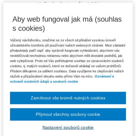
Kniha je dostupná v ASPI
Aby web fungoval jak má (souhlas
s cookies)
4 488 Kč
Tištěná kniha
Ušetříte 791 Kč
Skladem
- expedice do 2 pracovních dnů
Vážený návštěvníku, snažíme se ze všech sil přinášet vysokou úroveň
DMOC 5 279 Kč
uživatelského komfortu při používání našich webových stránek. Mezi základní
předpoklady patří např. aby správně fungovalo vyhledávání, abychom vás
neobtěžovali nevhodnou reklamou nebo abychom měli dostatek podnětů, jak
3 815 Kč
E-kniha Smarteca + soubory ke stažení
web vylepšovat. Proto od Vás potřebujeme souhlas se zpracováním souborů
V prodeji - ihned k dispozici
cookies, tj. malých souborů, které se dočasně ukládají ve vašem prohlížeči.
Co je Smarteca?
Předem děkujeme za udělení souhlasu. Data využijeme ke zlepšování našich
Kde najdu soubory e-knih?
služeb a přizpůsobení obsahu webu přímo Vám na míru.
Oznámení o
ochraně osobních údajů a souborů cookie
6 396 Kč
Balíček - Tištěná kniha + E-kniha
Smarteca + soubory ke stažení
Zamítnout vše kromě nutných cookies
Ušetříte 3 371 Kč
DMOC 9 767 Kč
Skladem
- expedice do 2 pracovních dnů
Co je Smarteca?
Přijmout všechny soubory cookie
Upozorňujeme, že v období od 1.8. do 21.8. z technických
důvodů nemůžeme vystavovat daňové doklady. Budou vám
Nastavení souborů cookie
zaslány dodatečně e-mailem.