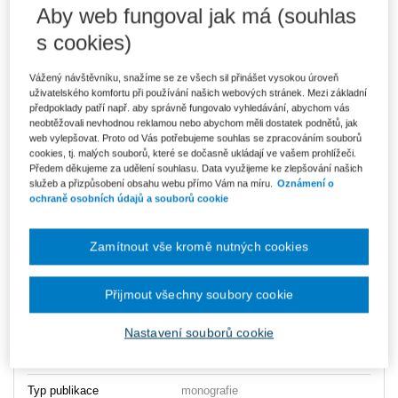
Aby web fungoval jak má (souhlas
s cookies)
Vážený návštěvníku, snažíme se ze všech sil přinášet vysokou úroveň
397 Kč
E-kniha Smarteca + soubory ke stažení
uživatelského komfortu při používání našich webových stránek. Mezi základní
V prodeji - ihned k dispozici
předpoklady patří např. aby správně fungovalo vyhledávání, abychom vás
Co je Smarteca?
neobtěžovali nevhodnou reklamou nebo abychom měli dostatek podnětů, jak
Kde najdu soubory e-knih?
web vylepšovat. Proto od Vás potřebujeme souhlas se zpracováním souborů
cookies, tj. malých souborů, které se dočasně ukládají ve vašem prohlížeči.
Předem děkujeme za udělení souhlasu. Data využijeme ke zlepšování našich
služeb a přizpůsobení obsahu webu přímo Vám na míru.
Oznámení o
Upozorňujeme, že v období od 1.8. do 21.8. z technických
důvodů nemůžeme vystavovat daňové doklady. Budou vám
ochraně osobních údajů a souborů cookie
zaslány dodatečně e-mailem.
ks
Vložit do košíku
Zamítnout vše kromě nutných cookies
Ceny jsou včetně DPH
Přijmout všechny soubory cookie
Vydavatel
Wolters Kluwer
Nastavení souborů cookie
Autor
Marek Bočánek
Typ publikace
monografie