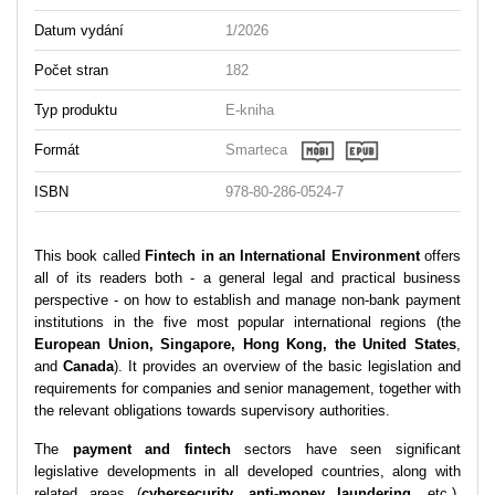
Datum vydání
1/2026
Počet stran
182
Typ produktu
E-kniha
Formát
Smarteca
ISBN
978-80-286-0524-7
This book called
Fintech in an International Environment
offers
all of its readers both - a general legal and practical business
perspective - on how to establish and manage non-bank payment
institutions in the five most popular international regions (the
European Union, Singapore, Hong Kong, the United States
,
and
Canada
). It provides an overview of the basic legislation and
requirements for companies and senior management, together with
the relevant obligations towards supervisory authorities.
The
payment and fintech
sectors have seen significant
legislative developments in all developed countries, along with
related areas (
cybersecurity
,
anti-money laundering
, etc.),