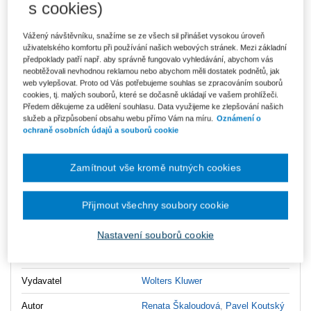
s cookies)
Vážený návštěvníku, snažíme se ze všech sil přinášet vysokou úroveň
314 Kč
Tištěná kniha
uživatelského komfortu při používání našich webových stránek. Mezi základní
Ušetříte 55 Kč
Skladem
- expedice do 2 pracovních dnů
předpoklady patří např. aby správně fungovalo vyhledávání, abychom vás
DMOC 369 Kč
neobtěžovali nevhodnou reklamou nebo abychom měli dostatek podnětů, jak
web vylepšovat. Proto od Vás potřebujeme souhlas se zpracováním souborů
cookies, tj. malých souborů, které se dočasně ukládají ve vašem prohlížeči.
Upozorňujeme, že v období od 1.8. do 21.8. z technických
Předem děkujeme za udělení souhlasu. Data využijeme ke zlepšování našich
důvodů nemůžeme vystavovat daňové doklady. Budou vám
zaslány dodatečně e-mailem.
služeb a přizpůsobení obsahu webu přímo Vám na míru.
Oznámení o
ochraně osobních údajů a souborů cookie
ks
Vložit do košíku
Zamítnout vše kromě nutných cookies
Ceny jsou včetně DPH
Ke stažení
Přijmout všechny soubory cookie
obsah
Nastavení souborů cookie
ukázka
Vydavatel
Wolters Kluwer
Autor
Renata Škaloudová
,
Pavel Koutský