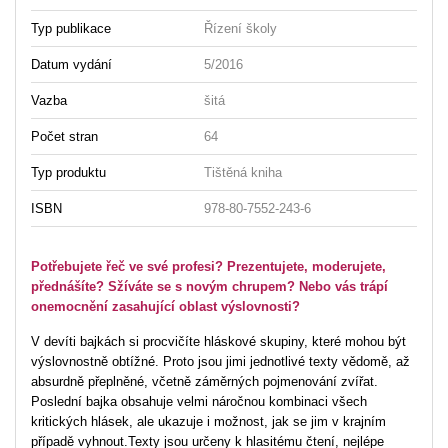
Typ publikace
Řízení školy
Datum vydání
5/2016
Vazba
šitá
Počet stran
64
Typ produktu
Tištěná kniha
ISBN
978-80-7552-243-6
Potřebujete řeč ve své profesi? Prezentujete, moderujete,
přednášíte? Sžíváte se s novým chrupem? Nebo vás trápí
onemocnění zasahující oblast výslovnosti?
V devíti bajkách si procvičíte hláskové skupiny, které mohou být
výslovnostně obtížné. Proto jsou jimi jednotlivé texty vědomě, až
absurdně přeplněné, včetně záměrných pojmenování zvířat.
Poslední bajka obsahuje velmi náročnou kombinaci všech
kritických hlásek, ale ukazuje i možnost, jak se jim v krajním
případě vyhnout.Texty jsou určeny k hlasitému čtení, nejlépe