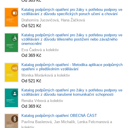
Od 369 Kč
Katalog podpůrných opatření pro žáky s potřebou podpory ve
vzdělávání z důvodu specifických poruch učení a chování
Drahomíra Jucovičová, Hana Žáčková
Od 521 Kč
Katalog podpůrných opatření pro žáky s potřebou podpory ve
vzdělávání z důvodu tělesného postižení nebo závažného
onemocnění
Eva Čadová a kolektiv
Od 369 Kč
Katalog podpůrných opatření - Metodika aplikace podpůrných
opatření v předškolním vzdělávání
Monika Morávková a kolektiv
Od 521 Kč
Katalog podpůrných opatření pro žáky s potřebou podpory ve
vzdělávání z důvodu narušené komunikační schopnosti
Renáta Vrbová a kolektiv
Od 369 Kč
Katalog podpůrných opatření OBECNÁ ČÁST
Pavlína Baslerová, Jan Michalík, Lenka Felcmanová a
kolektiv