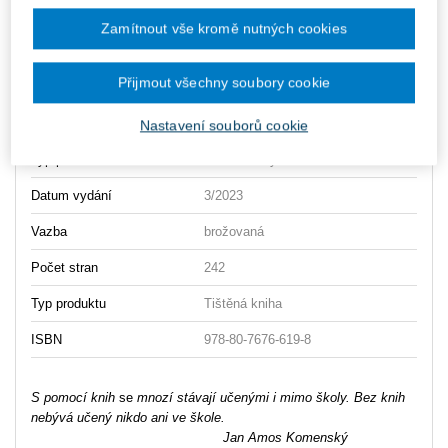
Zamítnout vše kromě nutných cookies
Ceny jsou včetně DPH
Přijmout všechny soubory cookie
Vydavatel
Wolters Kluwer
Autor
Milan Valenta
a kolektiv
Nastavení souborů cookie
Typ publikace
Řízení školy
Datum vydání
3/2023
Vazba
brožovaná
Počet stran
242
Typ produktu
Tištěná kniha
ISBN
978-80-7676-619-8
S pomocí
knih
se
mnozí stávají učenými i mimo školy.
Bez knih
nebývá učený
nikdo ani ve škole.
Jan Amos
Komenský