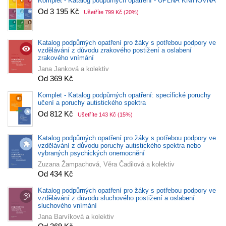
Komplet - Katalog podpůrných opatření - ÚPLNÁ KNIHOVNA
Od 3 195 Kč
Ušetříte 799 Kč
(20%)
Katalog podpůrných opatření pro žáky s potřebou podpory ve
vzdělávání z důvodu zrakového postižení a oslabení
zrakového vnímání
Jana Janková a kolektiv
Od 369 Kč
Komplet - Katalog podpůrných opatření: specifické poruchy
učení a poruchy autistického spektra
Od 812 Kč
Ušetříte 143 Kč
(15%)
Katalog podpůrných opatření pro žáky s potřebou podpory ve
vzdělávání z důvodu poruchy autistického spektra nebo
vybraných psychických onemocnění
Zuzana Žampachová, Věra Čadilová a kolektiv
Od 434 Kč
Katalog podpůrných opatření pro žáky s potřebou podpory ve
vzdělávání z důvodu sluchového postižení a oslabení
sluchového vnímání
Jana Barvíková a kolektiv