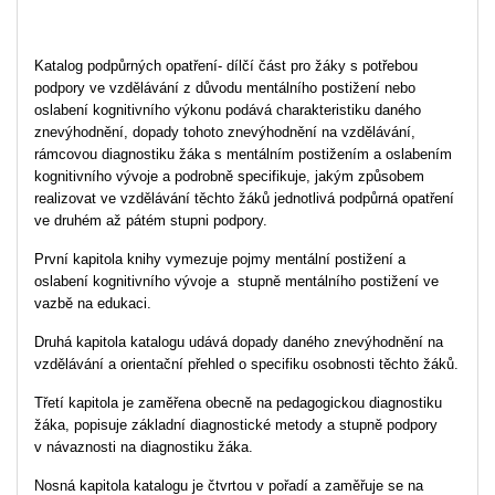
Katalog podpůrných opatření- dílčí část pro žáky s potřebou
podpory ve vzdělávání z důvodu mentálního postižení nebo
oslabení kognitivního výkonu podává charakteristiku daného
znevýhodnění, dopady tohoto znevýhodnění na vzdělávání,
rámcovou diagnostiku žáka s mentálním postižením a oslabením
kognitivního vývoje a podrobně specifikuje, jakým způsobem
realizovat ve vzdělávání těchto žáků jednotlivá podpůrná opatření
ve druhém až pátém stupni podpory.
První kapitola knihy vymezuje pojmy mentální postižení a
oslabení kognitivního vývoje a stupně mentálního postižení ve
vazbě na edukaci.
Druhá kapitola katalogu udává dopady daného znevýhodnění na
vzdělávání a orientační přehled o specifiku osobnosti těchto žáků.
Třetí kapitola je zaměřena obecně na pedagogickou diagnostiku
žáka, popisuje základní diagnostické metody a stupně podpory
v návaznosti na diagnostiku žáka.
Nosná kapitola katalogu je čtvrtou v pořadí a zaměřuje se na