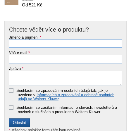
Od 521 Kč
Chcete vědět více o produktu?
Jméno a příjmení
*
Váš e-mail
*
Zpráva
*
Souhlasím se zpracováním osobních údajů tak, jak je
uvedeno v
Informacích o zpracování a ochraně osobních
údajů ve Wolters Kluwer
.
Souhlasím se zasíláním informací o slevách, newsletterů a
novinek o službách a produktech Wolters Kluwer.
*
Všechny položky formuláře jsou povinné.