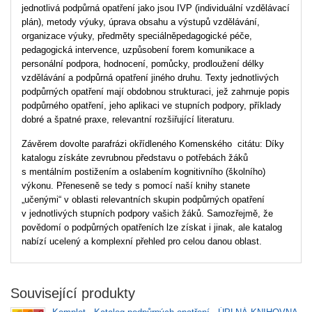
jednotlivá podpůrná opatření jako jsou IVP (individuální vzdělávací
plán), metody výuky, úprava obsahu a výstupů vzdělávání,
organizace výuky, předměty speciálněpedagogické péče,
pedagogická intervence, uzpůsobení forem komunikace a
personální podpora, hodnocení, pomůcky, prodloužení délky
vzdělávání a podpůrná opatření jiného druhu. Texty jednotlivých
podpůrných opatření mají obdobnou strukturaci, jež zahrnuje popis
podpůrného opatření, jeho aplikaci ve stupních podpory, příklady
dobré a špatné praxe, relevantní rozšiřující literaturu.
Závěrem dovolte parafrázi okřídleného Komenského citátu: Díky
katalogu získáte zevrubnou představu o potřebách žáků
s mentálním postižením a oslabením kognitivního (školního)
výkonu. Přeneseně se tedy s pomocí naší knihy stanete
„učenými“ v oblasti relevantních skupin podpůrných opatření
v jednotlivých stupních podpory vašich žáků. Samozřejmě, že
povědomí o podpůrných opatřeních lze získat i jinak, ale katalog
nabízí ucelený a komplexní přehled pro celou danou oblast.
Související produkty