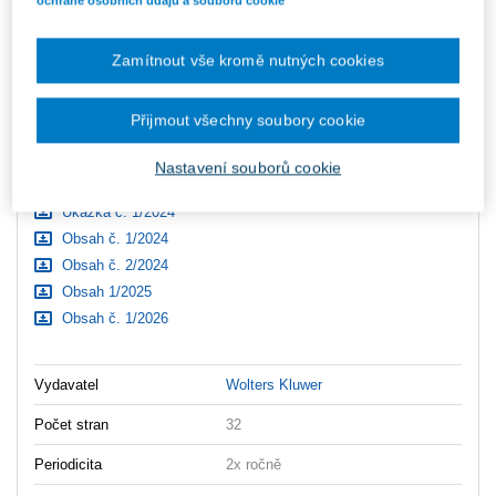
Vzpomínka na prof. JUDr. Ignáce Antonína Hrdinu
Obsah 2/2022
Zamítnout vše kromě nutných cookies
Ukázka 2/2022
Obsah 1/2023
Přijmout všechny soubory cookie
Ukázka 1/2023
Obsah 2/2023
Nastavení souborů cookie
Ukázka 2/2023
Ukázka č. 1/2024
Obsah č. 1/2024
Obsah č. 2/2024
Obsah 1/2025
Obsah č. 1/2026
Vydavatel
Wolters Kluwer
Počet stran
32
Periodicita
2x ročně