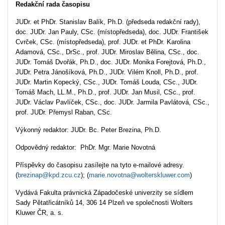
Redakční rada časopisu
JUDr. et PhDr. Stanislav Balík, Ph.D. (předseda redakční rady),
doc. JUDr. Jan Pauly, CSc. (místopředseda), doc. JUDr. František
Cvrček, CSc. (místopředseda), prof. JUDr. et PhDr. Karolina
Adamová, CSc., DrSc., prof. JUDr. Miroslav Bělina, CSc., doc.
JUDr. Tomáš Dvořák, Ph.D., doc. JUDr. Monika Forejtová, Ph.D.,
JUDr. Petra Jánošíková, Ph.D., JUDr. Vilém Knoll, Ph.D., prof.
JUDr. Martin Kopecký, CSc., JUDr. Tomáš Louda, CSc., JUDr.
Tomáš Mach, LL.M., Ph.D., prof. JUDr. Jan Musil, CSc., prof.
JUDr. Václav Pavlíček, CSc., doc. JUDr. Jarmila Pavlátová, CSc.,
prof. JUDr. Přemysl Raban, CSc.
Výkonný redaktor: JUDr. Bc. Peter Brezina, Ph.D.
Odpovědný redaktor: PhDr. Mgr. Marie Novotná
Příspěvky do časopisu zasílejte na tyto e-mailové adresy.
(
brezinap@kpd.zcu.cz
); (
marie.novotna@wolterskluwer.com
)
Vydává Fakulta právnická Západočeské univerzity se sídlem
Sady Pětatřicátníků 14, 306 14 Plzeň ve společnosti Wolters
Kluwer ČR, a. s.