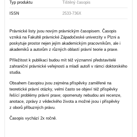
Typ produktu
Tištěný časopis
ISSN
2533-736X
Právnické listy jsou novým právnickým časopisem. Časopis
vzniká na Fakultě právnické Západočeské univerzity v Plzni a
poskytuje prostor nejen jejím akademickým pracovníkům, ale i
akademiků a autorům z různých oblastí právní teorie a praxe.
Příležitost k publikaci budou mít též významní představitelé
zahraniční právnické veřejnosti a mladí autoři v rámci doktorského
studia.
Obsahem časopisu jsou zejména příspěvky zaměřené na
teoretické právní otázky, velmi často se objeví též příspěvky
řešící problémy právní praxe; opomenuty nebudou ani recenze,
anotace, zprávy z vědeckého života a možné jsou i příspěvky
z oborů příbuzných právu.
Časopis vychází 2x ročně.