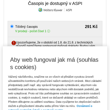
Časopis je dostupný v ASPI
291 Kč
Tištěný časopis
V prodeji - počet čísel 1
Upozorňujeme, že v období od 1.8. do 21.8. z technických
důvodů nemůžeme vystavovat daňové doklady. Budou vám
zaslány dodatečně e-mailem.
Aby web fungoval jak má (souhlas
ks
Vložit do košíku
s cookies)
Ceny jsou včetně DPH
Ke stažení
Vážený návštěvníku, snažíme se ze všech sil přinášet vysokou úroveň
uživatelského komfortu při používání našich webových stránek. Mezi základní
předpoklady patří např. aby správně fungovalo vyhledávání, abychom vás
Ukázka č. 1/2021
neobtěžovali nevhodnou reklamou nebo abychom měli dostatek podnětů, jak
Obsah č. 1/2021
web vylepšovat. Proto od Vás potřebujeme souhlas se zpracováním souborů
cookies, tj. malých souborů, které se dočasně ukládají ve vašem prohlížeči.
Ukázka č. 2/2021
Předem děkujeme za udělení souhlasu. Data využijeme ke zlepšování našich
Obsah č. 2/2021
služeb a přizpůsobení obsahu webu přímo Vám na míru.
Oznámení o
Obsah č. 1/2022
ochraně osobních údajů a souborů cookie