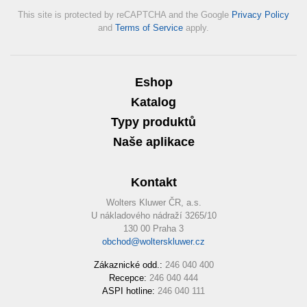
This site is protected by reCAPTCHA and the Google
Privacy Policy
and
Terms of Service
apply.
Eshop
Katalog
Typy produktů
Naše aplikace
Kontakt
Wolters Kluwer ČR, a.s.
U nákladového nádraží 3265/10
130 00 Praha 3
obchod@wolterskluwer.cz
Zákaznické odd.:
246 040 400
Recepce:
246 040 444
ASPI hotline:
246 040 111