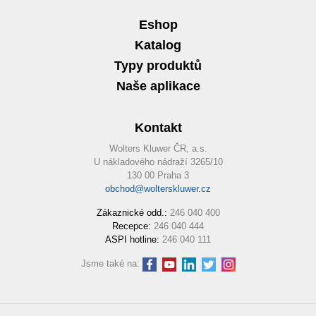
Eshop
Katalog
Typy produktů
Naše aplikace
Kontakt
Wolters Kluwer ČR, a.s.
U nákladového nádraží 3265/10
130 00 Praha 3
obchod@wolterskluwer.cz
Zákaznické odd.:
246 040 400
Recepce:
246 040 444
ASPI hotline:
246 040 111
Jsme také na: