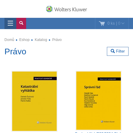
0 ks
|
0
Domů
Eshop
Katalog
Právo
Právo
Filter