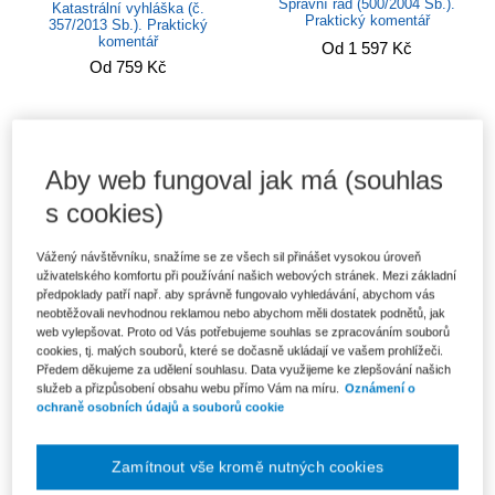
Správní řád (500/2004 Sb.).
Katastrální vyhláška (č.
Praktický komentář
357/2013 Sb.). Praktický
komentář
Od 1 597 Kč
Od 759 Kč
Aby web fungoval jak má (souhlas
s cookies)
Vážený návštěvníku, snažíme se ze všech sil přinášet vysokou úroveň
uživatelského komfortu při používání našich webových stránek. Mezi základní
předpoklady patří např. aby správně fungovalo vyhledávání, abychom vás
neobtěžovali nevhodnou reklamou nebo abychom měli dostatek podnětů, jak
web vylepšovat. Proto od Vás potřebujeme souhlas se zpracováním souborů
cookies, tj. malých souborů, které se dočasně ukládají ve vašem prohlížeči.
Zákon o služebním poměru
Zákon o zpracování osobních
Předem děkujeme za udělení souhlasu. Data využijeme ke zlepšování našich
příslušníků bezpečnostních
údajů (110/2019 Sb.). Praktický
služeb a přizpůsobení obsahu webu přímo Vám na míru.
Oznámení o
sborů...
komentář
ochraně osobních údajů a souborů cookie
1 019 Kč
426 Kč
Zamítnout vše kromě nutných cookies