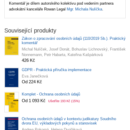
Komentář je dílem autorského kolektivu pod vedením partnera
advokátní kanceláře Rowan Legal
Mgr. Michala Nulíčka
.
Související produkty
Zákon o zpracování osobních údajů (110/2019 Sb.). Praktický
komentář
Michal Nulíček, Josef Donát, Bohuslav Lichnovský, František
Nonnemann, Petr Habarta, Kateřina Kašpárková
426 Kč
GDPR - Praktická příručka implementace
Eva Janečková
Od 224 Kč
Komplet - Ochrana osobních údajů
Od 1 093 Kč
Ušetříte 193 Kč
(15%)
Ochrana osobních údajů v kontextu judikatury Soudního
dvora EU, výkladových pokynů a stanovisek
Andrea Pokorná, Helena Dvořáková