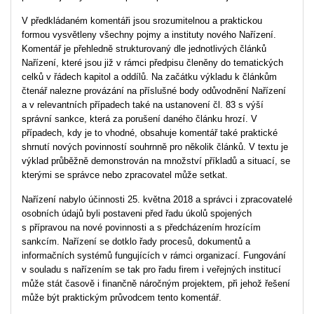
V předkládaném komentáři jsou srozumitelnou a praktickou
formou vysvětleny všechny pojmy a instituty nového Nařízení.
Komentář je přehledně strukturovaný dle jednotlivých článků
Nařízení, které jsou již v rámci předpisu členěny do tematických
celků v řádech kapitol a oddílů. Na začátku výkladu k článkům
čtenář nalezne provázání na příslušné body odůvodnění Nařízení
a v relevantních případech také na ustanovení čl. 83 s výší
správní sankce, která za porušení daného článku hrozí. V
případech, kdy je to vhodné, obsahuje komentář také praktické
shrnutí nových povinností souhrnně pro několik článků. V textu je
výklad průběžně demonstrován na množství příkladů a situací, se
kterými se správce nebo zpracovatel může setkat.
Nařízení nabylo účinnosti 25. května 2018 a správci i zpracovatelé
osobních údajů byli postaveni před řadu úkolů spojených
s přípravou na nové povinnosti a s předcházením hrozícím
sankcím. Nařízení se dotklo řady procesů, dokumentů a
informačních systémů fungujících v rámci organizací. Fungování
v souladu s nařízením se tak pro řadu firem i veřejných institucí
může stát časově i finančně náročným projektem, při jehož řešení
může být praktickým průvodcem tento komentář.