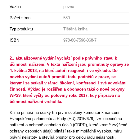
Vazba
pevná
Počet stran
580
Typ produktu
Tištěná kniha
ISBN
978-80-7598-068-7
2., aktualizované vydání vychází podle právního stavu k
účinnosti nařízení. V textu nařízení jsou promítnuty opravy ze
4. května 2018, na které autoři reagovali i ve výkladu. Do
nového vydání autoři promítli řadu podnětů z praxe, se
kterými se setkali v rámci školení, konferencí i své advokátní
činnosti. Výklad je rozšířen a obohacen také o nové pokyny
WP29, které vyšly od poloviny roku 2017, kdy příprava na
účinnost nařízení vrcholila.
Kniha přináší na český trh první ucelený komentář k nařízení
Evropského parlamentu a Rady (EU) 2016/679, tzv. obecnému
nařízení o ochraně osobních údajů (GDPR), které kromě zvýšené
ochrany osobních údajů přináší také mimořádně vysokou míru
právní nejistoty a otevírá prostor pro celou řadu nejasností.