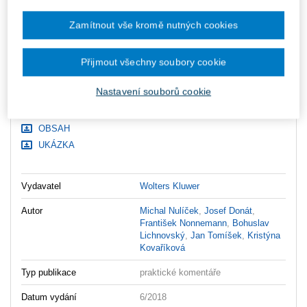
Upozorňujeme, že v období od 1.8. do 21.8. z technických
důvodů nemůžeme vystavovat daňové doklady. Budou vám
Zamítnout vše kromě nutných cookies
zaslány dodatečně e-mailem.
ks
Vložit do košíku
Přijmout všechny soubory cookie
Ceny jsou včetně DPH
Nastavení souborů cookie
Ke stažení
OBSAH
UKÁZKA
Vydavatel
Wolters Kluwer
Autor
Michal Nulíček
,
Josef Donát
,
František Nonnemann
,
Bohuslav
Lichnovský
,
Jan Tomíšek
,
Kristýna
Kovaříková
Typ publikace
praktické komentáře
Datum vydání
6/2018