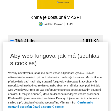
Kniha je dostupná v ASPI
1 011 Kč
Tištěná kniha
Ušetříte 178 Kč
Skladem
- expedice do 2 pracovních dnů
DMOC 1 189 Kč
Aby web fungoval jak má (souhlas
860 Kč
E-kniha Smarteca + soubory ke stažení
s cookies)
V prodeji - ihned k dispozici
Co je Smarteca?
Kde najdu soubory e-knih?
Vážený návštěvníku, snažíme se ze všech sil přinášet vysokou úroveň
uživatelského komfortu při používání našich webových stránek. Mezi základní
předpoklady patří např. aby správně fungovalo vyhledávání, abychom vás
neobtěžovali nevhodnou reklamou nebo abychom měli dostatek podnětů, jak
1 441 Kč
Balíček - Tištěná kniha + E-kniha
web vylepšovat. Proto od Vás potřebujeme souhlas se zpracováním souborů
Smarteca + soubory ke stažení
Ušetříte 759 Kč
cookies, tj. malých souborů, které se dočasně ukládají ve vašem prohlížeči.
DMOC 2 200 Kč
Skladem
- expedice do 2 pracovních dnů
Předem děkujeme za udělení souhlasu. Data využijeme ke zlepšování našich
Co je Smarteca?
služeb a přizpůsobení obsahu webu přímo Vám na míru.
Oznámení o
ochraně osobních údajů a souborů cookie