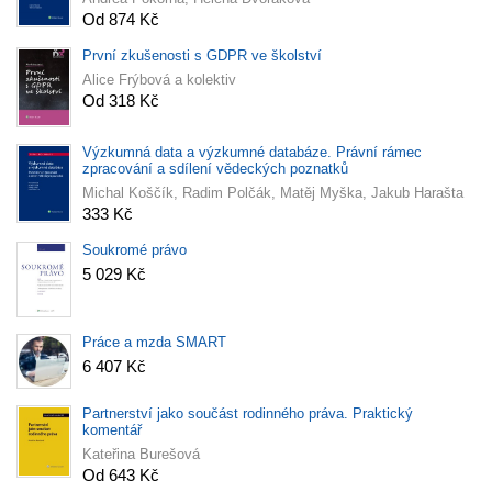
Od 874 Kč
První zkušenosti s GDPR ve školství
Alice Frýbová a kolektiv
Od 318 Kč
Výzkumná data a výzkumné databáze. Právní rámec
zpracování a sdílení vědeckých poznatků
Michal Koščík, Radim Polčák, Matěj Myška, Jakub Harašta
333 Kč
Soukromé právo
5 029 Kč
Práce a mzda SMART
6 407 Kč
Partnerství jako součást rodinného práva. Praktický
komentář
Kateřina Burešová
Od 643 Kč