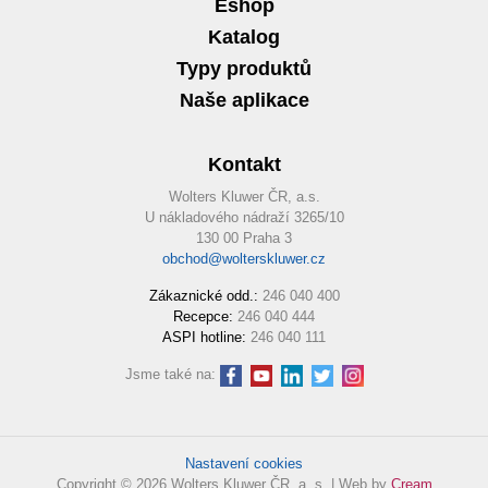
Eshop
Katalog
Typy produktů
Naše aplikace
Kontakt
Wolters Kluwer ČR, a.s.
U nákladového nádraží 3265/10
130 00 Praha 3
obchod@wolterskluwer.cz
Zákaznické odd.:
246 040 400
Recepce:
246 040 444
ASPI hotline:
246 040 111
Jsme také na:
Nastavení cookies
Copyright © 2026 Wolters Kluwer ČR, a. s. | Web by
Cream