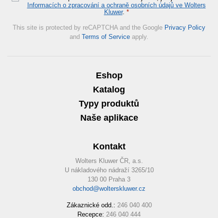
Informacích o zpracování a ochraně osobních údajů ve Wolters
Kluwer
.
*
This site is protected by reCAPTCHA and the Google
Privacy Policy
and
Terms of Service
apply.
Eshop
Katalog
Typy produktů
Naše aplikace
Kontakt
Wolters Kluwer ČR, a.s.
U nákladového nádraží 3265/10
130 00 Praha 3
obchod@wolterskluwer.cz
Zákaznické odd.:
246 040 400
Recepce:
246 040 444