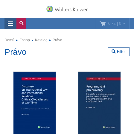
0 ks
|
0
Domů
Eshop
Katalog
Právo
Právo
Filter