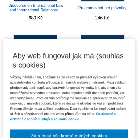
Discourse on International Law
Programování pro právníky
and International Relations:...
680 Kč
246 Kč
Aby web fungoval jak má (souhlas
s cookies)
Vážený návštěvníku, snažíme se ze všech sil přinášet vysokou úroveň
uživatelského komfortu při používání našich webových stránek. Mezi základní
předpoklady patří např. aby správně fungovalo vyhledávání, abychom vás
neobtěžovali nevhodnou reklamou nebo abychom měli dostatek podnětů, jak
web vylepšovat. Proto od Vás potřebujeme souhlas se zpracováním souborů
cookies, tj. malých souborů, které se dočasně ukládají ve vašem prohlížeči.
Procesní postavení osoby
Legal English and Its Lexical
neznámého pobytu - ve světle
and Grammatical Structure for
Předem děkujeme za udělení souhlasu. Data využijeme ke zlepšování našich
Nařízení...
Czech...
služeb a přizpůsobení obsahu webu přímo Vám na míru.
Oznámení o
ochraně osobních údajů a souborů cookie
Od 224 Kč
Od 397 Kč
Zamítnout vše kromě nutných cookies