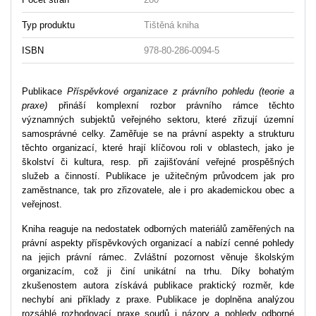
Typ produktu
Tištěná kniha
ISBN
978-80-286-0094-5
Publikace
Příspěvkové organizace z právního pohledu (teorie a
praxe)
přináší komplexní rozbor právního rámce těchto
významných subjektů veřejného sektoru, které zřizují územní
samosprávné celky. Zaměřuje se na právní aspekty a strukturu
těchto organizací, které hrají klíčovou roli v oblastech, jako je
školství či kultura, resp. při zajišťování veřejné prospěšných
služeb a činností. Publikace je užitečným průvodcem jak pro
zaměstnance, tak pro zřizovatele, ale i pro akademickou obec a
veřejnost.
Kniha reaguje na nedostatek odborných materiálů zaměřených na
právní aspekty příspěvkových organizací a nabízí cenné pohledy
na jejich právní rámec. Zvláštní pozornost věnuje školským
organizacím, což ji činí unikátní na trhu. Díky bohatým
zkušenostem autora získává publikace praktický rozměr, kde
nechybí ani příklady z praxe. Publikace je doplněna analýzou
rozsáhlé rozhodovací praxe soudů i názory a pohledy odborné