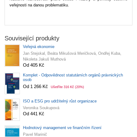
veřejnosti na danou problematiku.
Související produkty
Veřejná ekonomie
Jan Stejskal, Beáta Mikušová Meričková, Ondřej Kuba,
Nikoleta Jakuš Muthová
Od 405 Kč
Komplet - Odpovědnost statutárních orgánů právnických
osob
Od 1 266 Kč
Ušetříte 316 Kč
(20%)
ISO a ESG pro udržitelný růst organizace
Veronika Soukupová
Od 441 Kč
Hodnotový management ve finančním řízení
Pavel Marinič