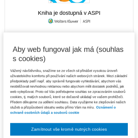
Kniha je dostupná v ASPI
595 Kč
Tištěná kniha
Aby web fungoval jak má (souhlas
Ušetříte 104 Kč
Skladem
- expedice do 2 pracovních dnů
DMOC 699 Kč
s cookies)
506 Kč
E-kniha Smarteca + soubory ke stažení
Vážený návštěvníku, snažíme se ze všech sil přinášet vysokou úroveň
V prodeji - ihned k dispozici
uživatelského komfortu při používání našich webových stránek. Mezi základní
Co je Smarteca?
předpoklady patří např. aby správně fungovalo vyhledávání, abychom vás
Kde najdu soubory e-knih?
neobtěžovali nevhodnou reklamou nebo abychom měli dostatek podnětů, jak
web vylepšovat. Proto od Vás potřebujeme souhlas se zpracováním souborů
cookies, tj. malých souborů, které se dočasně ukládají ve vašem prohlížeči.
848 Kč
Předem děkujeme za udělení souhlasu. Data využijeme ke zlepšování našich
Balíček - Tištěná kniha + E-kniha
Smarteca + soubory ke stažení
služeb a přizpůsobení obsahu webu přímo Vám na míru.
Oznámení o
Ušetříte 446 Kč
ochraně osobních údajů a souborů cookie
DMOC 1 294 Kč
Skladem
- expedice do 2 pracovních dnů
Co je Smarteca?
Zamítnout vše kromě nutných cookies
Upozorňujeme, že v období od 1.8. do 21.8. z technických
důvodů nemůžeme vystavovat daňové doklady. Budou vám