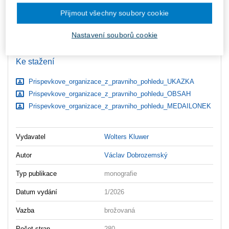
zaslány dodatečně e-mailem.
Přijmout všechny soubory cookie
ks
Vložit do košíku
Nastavení souborů cookie
Ceny jsou včetně DPH
Ke stažení
Prispevkove_organizace_z_pravniho_pohledu_UKAZKA
Prispevkove_organizace_z_pravniho_pohledu_OBSAH
Prispevkove_organizace_z_pravniho_pohledu_MEDAILONEK
Vydavatel
Wolters Kluwer
Autor
Václav Dobrozemský
Typ publikace
monografie
Datum vydání
1/2026
Vazba
brožovaná
Počet stran
280