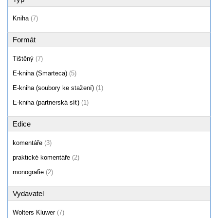
Kniha
(7)
Formát
Tištěný
(7)
E-kniha (Smarteca)
(5)
E-kniha (soubory ke stažení)
(1)
E-kniha (partnerská síť)
(1)
Edice
komentáře
(3)
praktické komentáře
(2)
monografie
(2)
Vydavatel
Wolters Kluwer
(7)