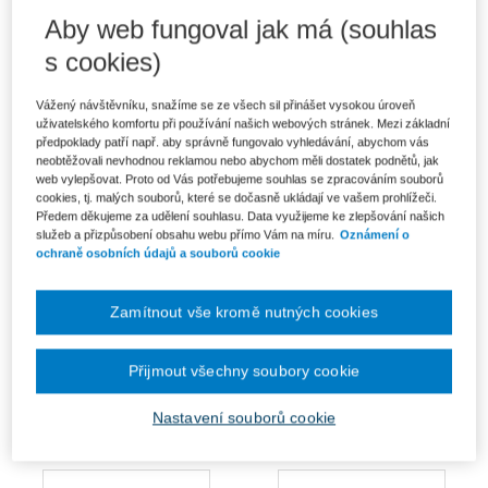
Zákon o zajištění dalších
Ústavněprávní aspekty
Aby web fungoval jak má (souhlas
podmínek bezpečnosti a
diskriminace spotřebitele
ochrany zdraví...
s cookies)
Od 231 Kč
Od 361 Kč
Vážený návštěvníku, snažíme se ze všech sil přinášet vysokou úroveň
uživatelského komfortu při používání našich webových stránek. Mezi základní
předpoklady patří např. aby správně fungovalo vyhledávání, abychom vás
neobtěžovali nevhodnou reklamou nebo abychom měli dostatek podnětů, jak
web vylepšovat. Proto od Vás potřebujeme souhlas se zpracováním souborů
cookies, tj. malých souborů, které se dočasně ukládají ve vašem prohlížeči.
Předem děkujeme za udělení souhlasu. Data využijeme ke zlepšování našich
služeb a přizpůsobení obsahu webu přímo Vám na míru.
Oznámení o
ochraně osobních údajů a souborů cookie
Zamítnout vše kromě nutných cookies
Zákon o znalcích, znaleckých
Přijmout všechny soubory cookie
kancelářích a znaleckých
Daňový systém ČR 2026
ústavech...
Od 506 Kč
Od 506 Kč
Nastavení souborů cookie
Připravujeme
Připravujeme