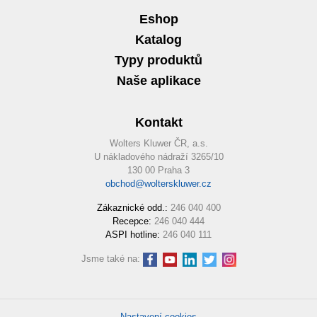
Eshop
Katalog
Typy produktů
Naše aplikace
Kontakt
Wolters Kluwer ČR, a.s.
U nákladového nádraží 3265/10
130 00 Praha 3
obchod@wolterskluwer.cz
Zákaznické odd.:
246 040 400
Recepce:
246 040 444
ASPI hotline:
246 040 111
Jsme také na:
Nastavení cookies