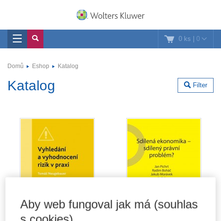
0 ks
|
0
Domů
Eshop
Katalog
Katalog
Filter
Aby web fungoval jak má (souhlas
s cookies)