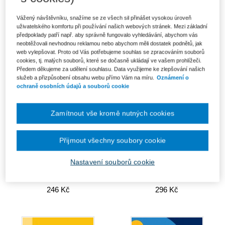
Vyhledání a vyhodnocení rizik v
Sdílená ekonomika – sdílený
praxi - 3. vydání
právní problém
Vážený návštěvníku, snažíme se ze všech sil přinášet vysokou úroveň
uživatelského komfortu při používání našich webových stránek. Mezi základní
232 Kč
Od 426 Kč
předpoklady patří např. aby správně fungovalo vyhledávání, abychom vás
neobtěžovali nevhodnou reklamou nebo abychom měli dostatek podnětů, jak
web vylepšovat. Proto od Vás potřebujeme souhlas se zpracováním souborů
cookies, tj. malých souborů, které se dočasně ukládají ve vašem prohlížeči.
Předem děkujeme za udělení souhlasu. Data využijeme ke zlepšování našich
služeb a přizpůsobení obsahu webu přímo Vám na míru.
Oznámení o
ochraně osobních údajů a souborů cookie
Zamítnout vše kromě nutných cookies
Přijmout všechny soubory cookie
Nastavení souborů cookie
Systémové řízení bezpečnosti a
Výkladová stanoviska AKV
ochrany zdraví v organizacích
246 Kč
296 Kč