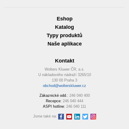
Eshop
Katalog
Typy produktů
Naše aplikace
Kontakt
Wolters Kluwer ČR, a.s.
U nákladového nádraží 3265/10
130 00 Praha 3
obchod@wolterskluwer.cz
Zákaznické odd.:
246 040 400
Recepce:
246 040 444
ASPI hotline:
246 040 111
Jsme také na: