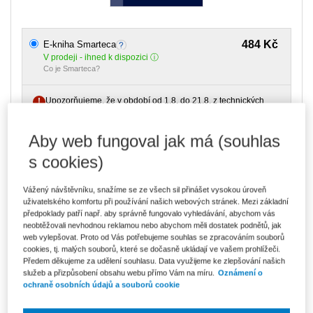
484 Kč
E-kniha Smarteca
V prodeji - ihned k dispozici
Co je Smarteca?
Upozorňujeme, že v období od 1.8. do 21.8. z technických
důvodů nemůžeme vystavovat daňové doklady. Budou vám
zaslány dodatečně e-mailem.
Aby web fungoval jak má (souhlas
ks
Vložit do košíku
s cookies)
Ceny jsou včetně DPH
Vážený návštěvníku, snažíme se ze všech sil přinášet vysokou úroveň
Ke stažení
uživatelského komfortu při používání našich webových stránek. Mezi základní
předpoklady patří např. aby správně fungovalo vyhledávání, abychom vás
Obsah
neobtěžovali nevhodnou reklamou nebo abychom měli dostatek podnětů, jak
web vylepšovat. Proto od Vás potřebujeme souhlas se zpracováním souborů
Ukazka
cookies, tj. malých souborů, které se dočasně ukládají ve vašem prohlížeči.
Předem děkujeme za udělení souhlasu. Data využijeme ke zlepšování našich
služeb a přizpůsobení obsahu webu přímo Vám na míru.
Oznámení o
Vydavatel
Wolters Kluwer
ochraně osobních údajů a souborů cookie
Autor
Tomáš Neugebauer