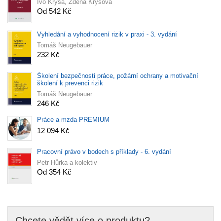
Ivo Krýsa, Zdena Krýsová
Od 542 Kč
Vyhledání a vyhodnocení rizik v praxi - 3. vydání
Tomáš Neugebauer
232 Kč
Školení bezpečnosti práce, požární ochrany a motivační
školení k prevenci rizik
Tomáš Neugebauer
246 Kč
Práce a mzda PREMIUM
12 094 Kč
Pracovní právo v bodech s příklady - 6. vydání
Petr Hůrka a kolektiv
Od 354 Kč
Chcete vědět více o produktu?