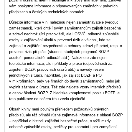
požární ochrana, firemní ekologie a krizový management. Zároveň
vám poskytne informace o připravovaných změnách v právních
předpisech a českých technických normách.
Důležité informace v ní naleznou nejen zaměstnavatelé (vedoucí
zaměstnanci), kteří chtějí svým zaměstnancům zajistit bezpečná
a zdraví neohrožující pracoviště, ale i OSVČ, odborně způsobilé
osoby k zajišťování úkolů v prevenci rizik a všichni, kdo se
zajímají o zajištění bezpečnosti a ochrany zdraví při práci, resp. o
prevenci rizik při práci (studenti studijních programů BOZP,
auditoři, personalisté, odboráři atd.). Naleznete zde nejen
teoretické informace, ale i příklady z praxe (odpovědnosti za
zajištění BOZP, pracovních úrazů atd.) a návody řešení
jednotlivých situací, například, jak zajistit BOZP a PO
v mikrofirmách, tedy ve firmách do devíti zaměstnanců, nebo jak
vyplnit záznam o úrazu. Též zde najdete vzory interních předpisů
a osnov školení BOZP. Z hlediska komplexnosti popisu BOZP je
tato publikace na našem trhu zcela ojedinělá.
Obsah knihy není pouhým přehledem požadavků právních
předpisů, ale též přináší různé zajímavé informace z oblasti BOZP
– například o historii zajištění bezpečné práce, o výši mzdy
odborně způsobilé osoby, perličky pro zasmání i pro zamyšlení.