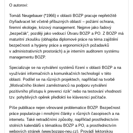
O autorovi:
Tomáš Neugebauer (*1966) v oblasti BOZP pracuje nepřetržitě
čtyřiadvacet let včetně příbuzných oblastí – požární ochrana,
firemní ekologie, krizový management. Nejprve jako řadový
„bezpečák“, později jako vedoucí Útvaru BOZP a PO. Z BOZP má
maturitní zkoušku (obhajoba diplomové práce na téma zajištění
bezpečnosti a hygieny práce a ergonomických požadavků
v administrativních prostorách) a je interním auditorem systému
managementu BOZP.
Specializuje se na vytváření systémů řízení v oblasti BOZP a na
využívání informačních a komunikačních technologií v této
oblasti. Podílel se na různých projektech, například na tvorbě
„Motivačního školení zaměstnanců na podporu vytváření
pozitivního přístupu k prevenci rizik“ nebo na testování vhodnosti
tzv. pohyblivých opěrek předloktí ke klávesnici počítače.
Píše publikace nejen věnované problematice BOZP. Bezpečnost
práce popularizuje i mnohými články v různých časopisech a na
internetu. Také netradičními způsoby, například prostřednictvím
stolních kalendářů s tématikou BOZP a PO, a prostřednictvím
webových stránek (www.bozppo-neu.cz). Provádí lektorskou