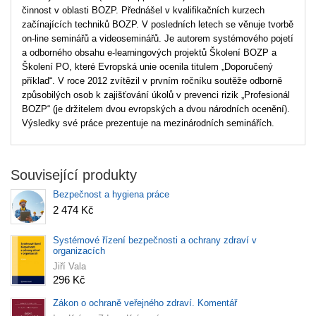
činnost v oblasti BOZP. Přednášel v kvalifikačních kurzech
začínajících techniků BOZP. V posledních letech se věnuje tvorbě
on-line seminářů a videoseminářů. Je autorem systémového pojetí
a odborného obsahu e-learningových projektů Školení BOZP a
Školení PO, které Evropská unie ocenila titulem „Doporučený
příklad“. V roce 2012 zvítězil v prvním ročníku soutěže odborně
způsobilých osob k zajišťování úkolů v prevenci rizik „Profesionál
BOZP“ (je držitelem dvou evropských a dvou národních ocenění).
Výsledky své práce prezentuje na mezinárodních seminářích.
Související produkty
Bezpečnost a hygiena práce
2 474 Kč
Systémové řízení bezpečnosti a ochrany zdraví v
organizacích
Jiří Vala
296 Kč
Zákon o ochraně veřejného zdraví. Komentář