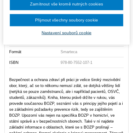
Zamítnout vše kromě nutných cookies
Typ publikace
výklady
Datum vydání
8/2016
Přijmout všechny soubory cookie
Počet stran
380
Nastavení souborů cookie
Typ produktu
E-kniha
Formát
Smarteca
ISBN
978-80-7552-107-1
Bezpečnost a ochrana zdraví při práci je velice široký mezivědní
obor, který, ač se to někomu nemusí zdát, se dotýká většiny lidí
(netýká se pouze zaměstnanců, ale i například pacientů, OSVČ,
studentů, zákazníků). Kniha, kterou právě držíte v rukou, vás
provede současnou BOZP, seznámí vás s principy jejího pojetí a i
se základními požadavky prevence rizik, tedy se zajištěním
BOZP. Upozorní vás nejen na specifika BOZP v hornictví, ve
státní správě a v bezpečnostních sborech. Také v ní najdete
základní informace o oblastech, které se s BOZP prolínají –