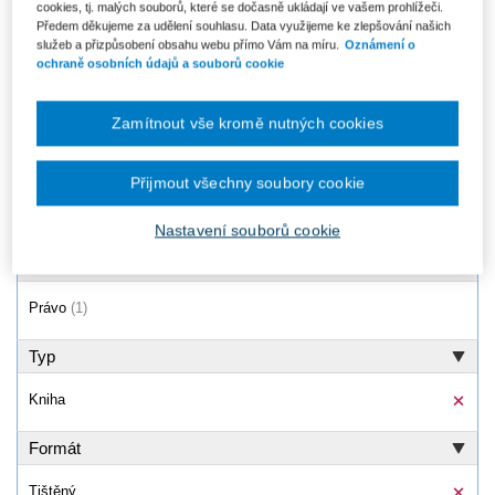
cookies, tj. malých souborů, které se dočasně ukládají ve vašem prohlížeči.
Vybraná judikatura z oblasti
Předem děkujeme za udělení souhlasu. Data využijeme ke zlepšování našich
trestní odpovědnosti
služeb a přizpůsobení obsahu webu přímo Vám na míru.
Oznámení o
právnických osob
ochraně osobních údajů a souborů cookie
Od 203 Kč
Zamítnout vše kromě nutných cookies
Produkty
1 - 1 / 1
Přijmout všechny soubory cookie
Nastavení souborů cookie
Oblast
Právo
(1)
Typ
Kniha
Formát
Tištěný