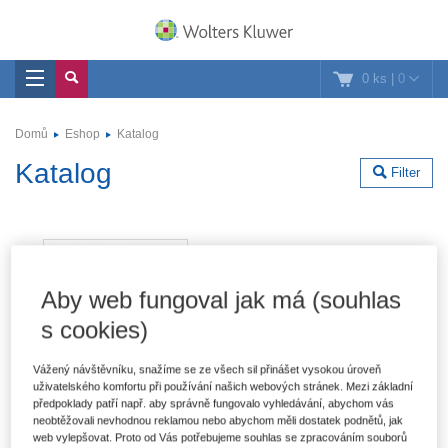
0 ks
|
0
Domů
Eshop
Katalog
Katalog
Filter
Aby web fungoval jak má (souhlas
s cookies)
Vážený návštěvníku, snažíme se ze všech sil přinášet vysokou úroveň
uživatelského komfortu při používání našich webových stránek. Mezi základní
předpoklady patří např. aby správně fungovalo vyhledávání, abychom vás
neobtěžovali nevhodnou reklamou nebo abychom měli dostatek podnětů, jak
web vylepšovat. Proto od Vás potřebujeme souhlas se zpracováním souborů