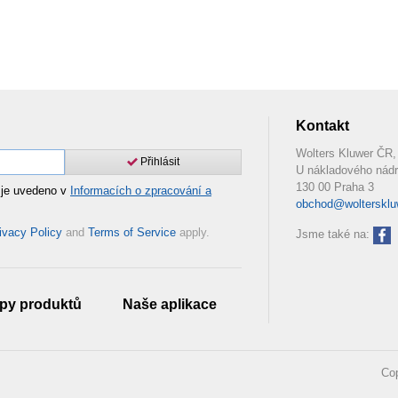
Kontakt
Wolters Kluwer ČR, 
Přihlásit
U nákladového nádr
130 00 Praha 3
 je uvedeno v
Informacích o zpracování a
obchod@woltersklu
ivacy Policy
and
Terms of Service
apply.
Jsme také na:
py produktů
Naše aplikace
Cop