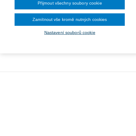
Přijmout všechny soubory cookie
Zamítnout vše kromě nutných cookies
Nastavení souborů cookie
o dani z hazardních her.
Komentář
Od 347 Kč