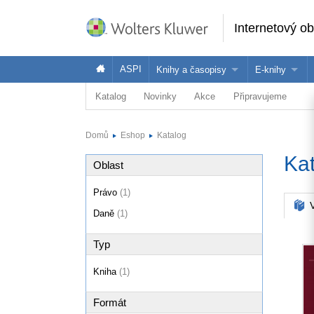
Internetový o
ASPI
Knihy a časopisy
E-knihy
Katalog
Novinky
Akce
Připravujeme
Knihy
Jak na naše
Časopisy
Koupit e-kni
Domů
Eshop
Katalog
Půjčit si e-k
Ka
Oblast
Právo
(1)
V
Daně
(1)
Typ
Kniha
(1)
Formát