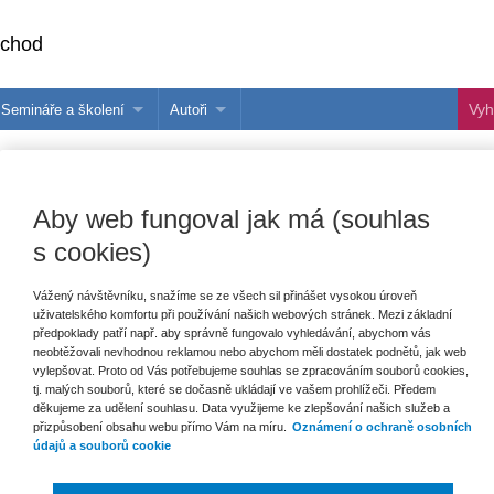
bchod
Semináře a školení
Autoři
 e-knihy?
Semináře a konference
Více o autorech Wolters Kluwer
hu
Školení ASPI, Libra a Praetor
PublishOne
Aby web fungoval jak má (souhlas
nihu
s cookies)
talog
Vážený návštěvníku, snažíme se ze všech sil přinášet vysokou úroveň
uživatelského komfortu při používání našich webových stránek. Mezi základní
šechny produkty
Akce
Novinky
Připravujeme
předpoklady patří např. aby správně fungovalo vyhledávání, abychom vás
neobtěžovali nevhodnou reklamou nebo abychom měli dostatek podnětů, jak web
vylepšovat. Proto od Vás potřebujeme souhlas se zpracováním souborů cookies,
tj. malých souborů, které se dočasně ukládají ve vašem prohlížeči. Předem
děkujeme za udělení souhlasu. Data využijeme ke zlepšování našich služeb a
přizpůsobení obsahu webu přímo Vám na míru.
Oznámení o ochraně osobních
údajů a souborů cookie