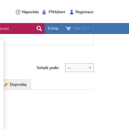
Nápověda
Přihlášení
Registrace
0 ks
|
0
Eshop
Seřadit podle:
Doprodej