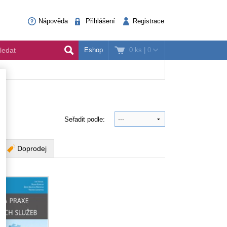
Nápověda
Přihlášení
Registrace
0 ks
|
0
Eshop
Seřadit podle:
Doprodej