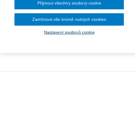
Přijmout všechny soubory cookie
Zamítnout vše kromě nutných cookies
Nastavení souborů cookie
Rozhodování o věcech
Teorie a
Veřejná ekonomie
veřejných
Od 405 Kč
Od 484 Kč