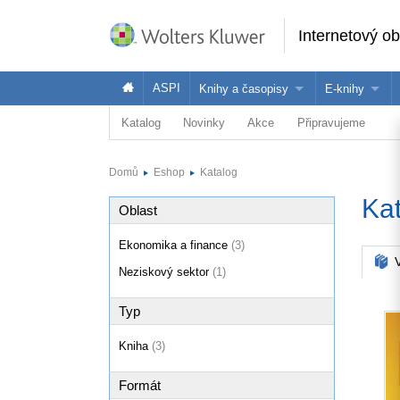
Internetový o
ASPI
Knihy a časopisy
E-knihy
Katalog
Novinky
Akce
Připravujeme
Knihy
Jak na naše
Časopisy
Koupit e-kni
Domů
Eshop
Katalog
Půjčit si e-k
Ka
Oblast
Ekonomika a finance
(3)
V
Neziskový sektor
(1)
Typ
Kniha
(3)
Formát