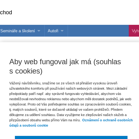
bchod
Semináře a školení
Autoři
 e-knihy?
Semináře a konference
Více o autorech Wolters Kluwer
hu
Školení ASPI, Libra a Praetor
PublishOne
Aby web fungoval jak má (souhlas
nihu
s cookies)
talog
Vážený návštěvníku, snažíme se ze všech sil přinášet vysokou úroveň
uživatelského komfortu při používání našich webových stránek. Mezi základní
šechny produkty
Akce
Novinky
Připravujeme
předpoklady patří např. aby správně fungovalo vyhledávání, abychom vás
neobtěžovali nevhodnou reklamou nebo abychom měli dostatek podnětů, jak web
vylepšovat. Proto od Vás potřebujeme souhlas se zpracováním souborů cookies,
tj. malých souborů, které se dočasně ukládají ve vašem prohlížeči. Předem
děkujeme za udělení souhlasu. Data využijeme ke zlepšování našich služeb a
přizpůsobení obsahu webu přímo Vám na míru.
Oznámení o ochraně osobních
údajů a souborů cookie