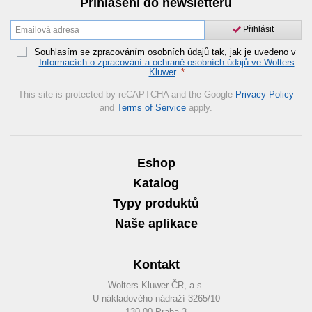
Přihlášení do newsletteru
Přihlásit
Souhlasím se zpracováním osobních údajů tak, jak je uvedeno v
Informacích o zpracování a ochraně osobních údajů ve Wolters
Kluwer
.
*
This site is protected by reCAPTCHA and the Google
Privacy Policy
and
Terms of Service
apply.
Eshop
Katalog
Typy produktů
Naše aplikace
Kontakt
Wolters Kluwer ČR, a.s.
U nákladového nádraží 3265/10
130 00 Praha 3