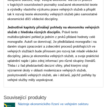
v logických souvislostech poznatky současné ekonomické teorie
a výsledky vlastního výzkumu praxe veřejných služeb a přispět
tak k rozvoji teorie ekonomiky veřejných služeb jako samostatné
ekonomické dílčí vědecké disciplíny.
Jednotlivé kapitoly přinášejí pohledy na ekonomiku veřejných
služeb z hlediska různých disciplín.
Právě tento
multidisciplinární pohled je jedním z prvků přidané hodnoty celé
monografie. Autoři se domnívají, že předkládaná monografie i na
daném stupni zpracování a zobecnění procesů probíhajících ve
veřejných službách bude přínosem pro rozvoj tak mladé vědecké
disciplíny, jakou je ekonomika veřejných služeb, a svoje praktické
uplatnění najde i jako zdroj informací pro různé skupiny čtenářů.
Třeba i z řad představitelů decizní sféry, před kterými stojí
významné úkoly v oblasti modernizace veřejných služeb,
poskytovatelů veřejných služeb, ale i občanů, jejichž potřeby by
veřejné služby měly uspokojovat.
Související produkty
Nástroje ekonomického řízení ve veřejném sektoru