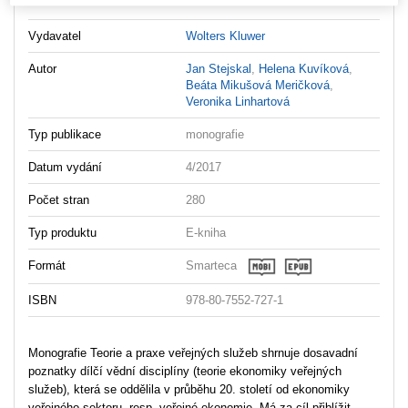
Vydavatel
Wolters Kluwer
Autor
Jan Stejskal
,
Helena Kuvíková
,
Beáta Mikušová Meričková
,
Veronika Linhartová
Typ publikace
monografie
Datum vydání
4/2017
Počet stran
280
Typ produktu
E-kniha
Formát
Smarteca
ISBN
978-80-7552-727-1
Monografie Teorie a praxe veřejných služeb shrnuje dosavadní
poznatky dílčí vědní disciplíny (teorie ekonomiky veřejných
služeb), která se oddělila v průběhu 20. století od ekonomiky
veřejného sektoru, resp. veřejné ekonomie. Má za cíl přiblížit