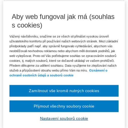
Kniha je dostupná v ASPI
Aby web fungoval jak má (souhlas
s cookies)
347 Kč
E-kniha Smarteca + soubory ke stažení
V prodeji - ihned k dispozici
Vážený návštěvníku, snažíme se ze všech sil přinášet vysokou úroveň
Co je Smarteca?
uživatelského komfortu při používání našich webových stránek. Mezi základní
Kde najdu soubory e-knih?
předpoklady patří např. aby správně fungovalo vyhledávání, abychom vás
neobtěžovali nevhodnou reklamou nebo abychom měli dostatek podnětů, jak
web vylepšovat. Proto od Vás potřebujeme souhlas se zpracováním souborů
cookies, tj. malých souborů, které se dočasně ukládají ve vašem prohlížeči.
Upozorňujeme, že v období od 1.8. do 21.8. z technických
Předem děkujeme za udělení souhlasu. Data využijeme ke zlepšování našich
důvodů nemůžeme vystavovat daňové doklady. Budou vám
služeb a přizpůsobení obsahu webu přímo Vám na míru.
Oznámení o
zaslány dodatečně e-mailem.
ochraně osobních údajů a souborů cookie
ks
Vložit do košíku
Zamítnout vše kromě nutných cookies
Ceny jsou včetně DPH
Ke stažení
Přijmout všechny soubory cookie
Obsah
Nastavení souborů cookie
Ukazka