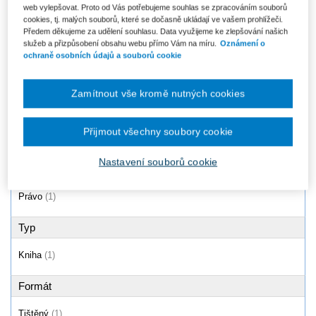
web vylepšovat. Proto od Vás potřebujeme souhlas se zpracováním souborů
Autorský zákon a předpisy
cookies, tj. malých souborů, které se dočasně ukládají ve vašem prohlížeči.
související (včetně
Předem děkujeme za udělení souhlasu. Data využijeme ke zlepšování našich
mezinárodních smluv...
služeb a přizpůsobení obsahu webu přímo Vám na míru.
Oznámení o
Od 2 890 Kč
ochraně osobních údajů a souborů cookie
Zamítnout vše kromě nutných cookies
Produkty
1 - 1 / 1
Přijmout všechny soubory cookie
Nastavení souborů cookie
Oblast
Právo
(1)
Typ
Kniha
(1)
Formát
Tištěný
(1)