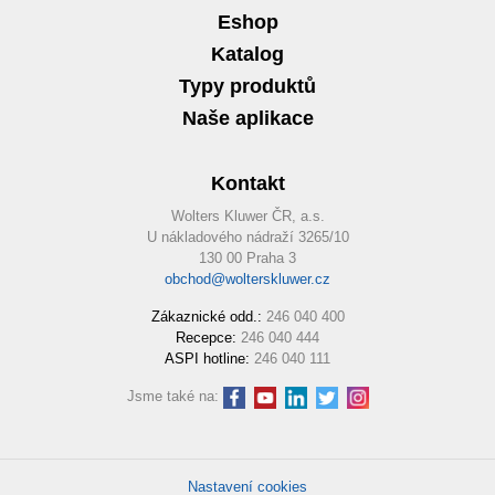
Eshop
Katalog
Typy produktů
Naše aplikace
Kontakt
Wolters Kluwer ČR, a.s.
U nákladového nádraží 3265/10
130 00 Praha 3
obchod@wolterskluwer.cz
Zákaznické odd.:
246 040 400
Recepce:
246 040 444
ASPI hotline:
246 040 111
Jsme také na:
Nastavení cookies