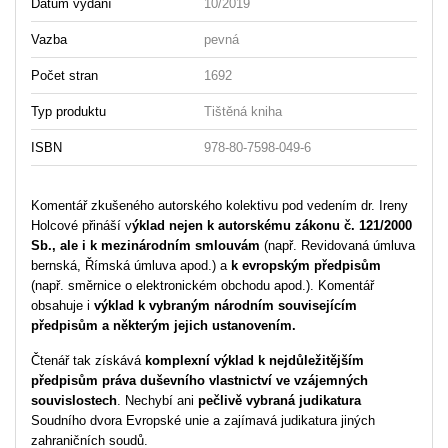
Datum vydání
10/2019
Vazba
pevná
Počet stran
1692
Typ produktu
Tištěná kniha
ISBN
978-80-7598-049-6
Komentář zkušeného autorského kolektivu pod vedením dr. Ireny
Holcové přináší v
ýklad nejen k autorskému zákonu č. 121/2000
Sb., ale i k mezinárodním smlouvám
(např. Revidovaná úmluva
bernská, Římská úmluva apod.) a
k evropským předpisům
(např. směrnice o elektronickém obchodu apod.). Komentář
obsahuje i
výklad k vybraným národním souvisejícím
předpisům a některým jejich ustanovením.
Čtenář tak získává
komplexní výklad k nejdůležitějším
předpisům práva duševního vlastnictví ve vzájemných
souvislostech
. Nechybí ani
pečlivě vybraná judikatura
Soudního dvora Evropské unie a zajímavá judikatura jiných
zahraničních soudů.