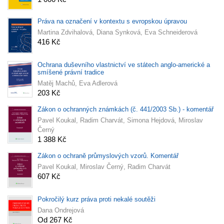
Práva na označení v kontextu s evropskou úpravou
Martina Zdvihalová, Diana Synková, Eva Schneiderová
416 Kč
Ochrana duševního vlastnictví ve státech anglo-americké a
smíšené právní tradice
Matěj Machů, Eva Adlerová
203 Kč
Zákon o ochranných známkách (č. 441/2003 Sb.) - komentář
Pavel Koukal, Radim Charvát, Simona Hejdová, Miroslav
Černý
1 388 Kč
Zákon o ochraně průmyslových vzorů. Komentář
Pavel Koukal, Miroslav Černý, Radim Charvát
607 Kč
Pokročilý kurz práva proti nekalé soutěži
Dana Ondrejová
Od 267 Kč