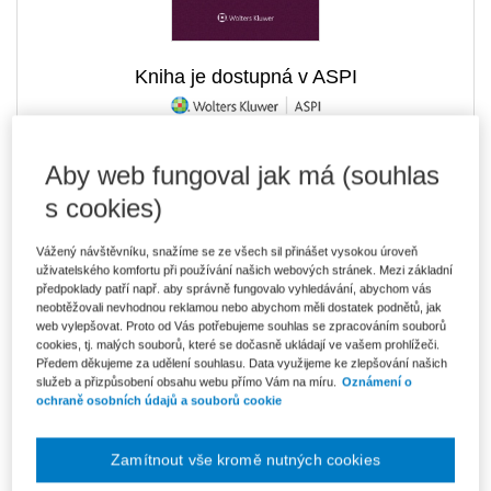
Kniha je dostupná v ASPI
Aby web fungoval jak má (souhlas
3 400 Kč
Tištěná kniha
Ušetříte 599 Kč
Skladem
- expedice do 2 pracovních dnů
s cookies)
DMOC 3 999 Kč
Vážený návštěvníku, snažíme se ze všech sil přinášet vysokou úroveň
2 890 Kč
E-kniha Smarteca + soubory ke stažení
uživatelského komfortu při používání našich webových stránek. Mezi základní
V prodeji - ihned k dispozici
předpoklady patří např. aby správně fungovalo vyhledávání, abychom vás
Co je Smarteca?
neobtěžovali nevhodnou reklamou nebo abychom měli dostatek podnětů, jak
Kde najdu soubory e-knih?
web vylepšovat. Proto od Vás potřebujeme souhlas se zpracováním souborů
cookies, tj. malých souborů, které se dočasně ukládají ve vašem prohlížeči.
Předem děkujeme za udělení souhlasu. Data využijeme ke zlepšování našich
služeb a přizpůsobení obsahu webu přímo Vám na míru.
Oznámení o
4 845 Kč
Balíček - Tištěná kniha + E-kniha
ochraně osobních údajů a souborů cookie
Smarteca + soubory ke stažení
Ušetříte 2 554 Kč
DMOC 7 399 Kč
Skladem
- expedice do 2 pracovních dnů
Co je Smarteca?
Zamítnout vše kromě nutných cookies