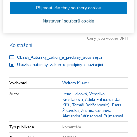
Upozorňujeme, že v období od 1.8. do 21.8. z technických
důvodů nemůžeme vystavovat daňové doklady. Budou vám
Přijmout všechny soubory cookie
zaslány dodatečně e-mailem.
Nastavení souborů cookie
ks
Vložit do košíku
Ceny jsou včetně DPH
Ke stažení
Obsah_Autorsky_zakon_a_predpisy_souvisejici
Ukazka_autorsky_zakon_a_predpisy_souvisejici
Vydavatel
Wolters Kluwer
Autor
Irena Holcová
,
Veronika
Křesťanová
,
Adéla Faladová
,
Jan
Kříž
,
Tomáš Dobřichovský
,
Petra
Žikovská
,
Zuzana Císařová
,
Alexandra Wünschová Pujmanová
Typ publikace
komentáře