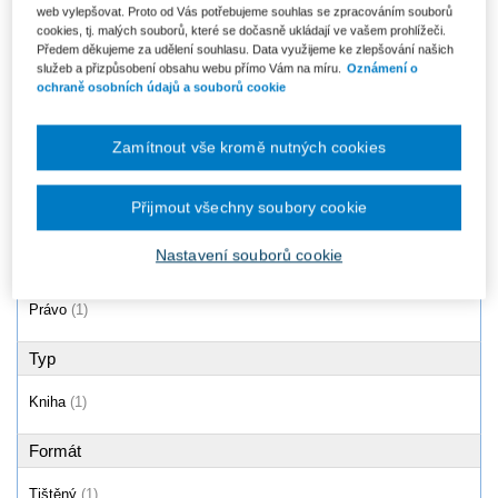
web vylepšovat. Proto od Vás potřebujeme souhlas se zpracováním souborů
Autorský zákon a předpisy
cookies, tj. malých souborů, které se dočasně ukládají ve vašem prohlížeči.
související (včetně
Předem děkujeme za udělení souhlasu. Data využijeme ke zlepšování našich
mezinárodních smluv...
služeb a přizpůsobení obsahu webu přímo Vám na míru.
Oznámení o
Od 2 890 Kč
ochraně osobních údajů a souborů cookie
Zamítnout vše kromě nutných cookies
Produkty
1 - 1 / 1
Přijmout všechny soubory cookie
Nastavení souborů cookie
Oblast
Právo
(1)
Typ
Kniha
(1)
Formát
Tištěný
(1)