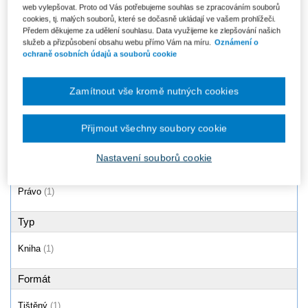
web vylepšovat. Proto od Vás potřebujeme souhlas se zpracováním souborů
Autorský zákon a předpisy
cookies, tj. malých souborů, které se dočasně ukládají ve vašem prohlížeči.
související (včetně
Předem děkujeme za udělení souhlasu. Data využijeme ke zlepšování našich
mezinárodních smluv...
služeb a přizpůsobení obsahu webu přímo Vám na míru.
Oznámení o
Od 2 890 Kč
ochraně osobních údajů a souborů cookie
Zamítnout vše kromě nutných cookies
Produkty
1 - 1 / 1
Přijmout všechny soubory cookie
Nastavení souborů cookie
Oblast
Právo
(1)
Typ
Kniha
(1)
Formát
Tištěný
(1)