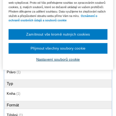
web vylepšovat. Proto od Vás potřebujeme souhlas se zpracováním souborů
Zákon o sociálně-právní ochraně
cookies, tj. malých souborů, které se dočasně ukládají ve vašem prohlížeči.
dětí (č. 359/1999 Sb.).
Předem děkujeme za udělení souhlasu. Data využijeme ke zlepšování našich
Komentář -...
služeb a přizpůsobení obsahu webu přímo Vám na míru.
Oznámení o
Od 1 797 Kč
ochraně osobních údajů a souborů cookie
Zamítnout vše kromě nutných cookies
Produkty
1 - 1 / 1
Přijmout všechny soubory cookie
Nastavení souborů cookie
Oblast
Právo
(1)
Typ
Kniha
(1)
Formát
Tištěný
(1)