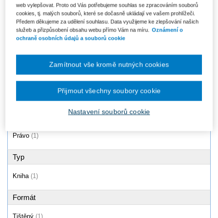
web vylepšovat. Proto od Vás potřebujeme souhlas se zpracováním souborů
Zahájení podnikání (právní,
cookies, tj. malých souborů, které se dočasně ukládají ve vašem prohlížeči.
ekonomické, daňové, účetní
Předem děkujeme za udělení souhlasu. Data využijeme ke zlepšování našich
aspekty),...
služeb a přizpůsobení obsahu webu přímo Vám na míru.
Oznámení o
Od 629 Kč
ochraně osobních údajů a souborů cookie
Zamítnout vše kromě nutných cookies
Produkty
1 - 1 / 1
Přijmout všechny soubory cookie
Nastavení souborů cookie
Oblast
Právo
(1)
Typ
Kniha
(1)
Formát
Tištěný
(1)