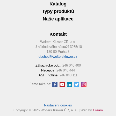
Katalog
Typy produktů
Naše aplikace
Kontakt
Wolters Kluwer ČR, a.s.
U nákladového nádraží 3265/10
130 00 Praha 3
obchod@wolterskluwer.cz
Zákaznické odd.:
246 040 400
Recepce:
246 040 444
ASPI hotline:
246 040 111
Jsme také na:
Nastavení cookies
Copyright © 2026 Wolters Kluwer ČR, a. s. | Web by
Cream