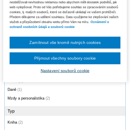
neobtěžovali nevhodnou reklamou nebo abychom měli dostatek podnětů, jak
Personalistka, 7. vydání
Výkladová stanoviska AKV
web vylepšovat. Proto od Vás potřebujeme souhlas se zpracováním souborů
cookies, tj. malých souborů, které se dočasně ukládají ve vašem prohlížeči.
Od 961 Kč
246 Kč
Předem děkujeme za udělení souhlasu. Data využijeme ke zlepšování našich
služeb a přizpůsobení obsahu webu přímo Vám na míru.
Oznámení o
ochraně osobních údajů a souborů cookie
Produkty
1 - 2 / 2
Zamítnout vše kromě nutných cookies
Přijmout všechny soubory cookie
Oblast
Nastavení souborů cookie
Právo
(2)
Daně
(1)
Mzdy a personalistika
(2)
Typ
Kniha
(2)