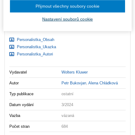
ks
Vložit do košíku
Přijmout všechny soubory cookie
Nastavení souborů cookie
Ceny jsou včetně DPH
Ke stažení
Personalistka_Obsah
Personalistka_Ukazka
Personalistka_Autori
Vydavatel
Wolters Kluwer
Autor
Petr Bukovjan
,
Alena Chládková
Typ publikace
ostatní
Datum vydání
3/2024
Vazba
vázaná
Počet stran
684