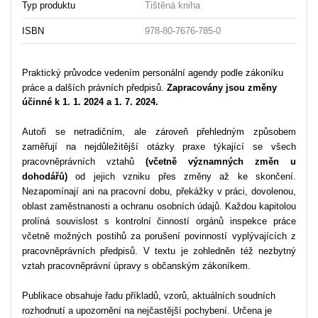
Typ produktu
Tištěná kniha
ISBN
978-80-7676-785-0
Praktický průvodce vedením personální agendy podle zákoníku
práce a dalších právních předpisů.
Zapracovány jsou změny
účinné k 1. 1. 2024 a 1. 7. 2024.
Autoři se netradičním, ale zároveň přehledným způsobem
zaměřují na nejdůležitější otázky praxe týkající se všech
pracovněprávních vztahů
(včetně významných změn u
dohodářů)
od jejich vzniku přes změny až ke skončení.
Nezapomínají ani na pracovní dobu, překážky v práci, dovolenou,
oblast zaměstnanosti a ochranu osobních údajů.
Každou kapitolou
prolíná souvislost s kontrolní činností orgánů inspekce práce
včetně možných postihů za porušení povinností vyplývajících z
pracovněprávních předpisů. V textu je zohledněn též nezbytný
vztah pracovněprávní úpravy s občanským zákoníkem.
Publikace obsahuje řadu příkladů, vzorů, aktuálních soudních
rozhodnutí a upozornění na nejčastější pochybení. Určena je