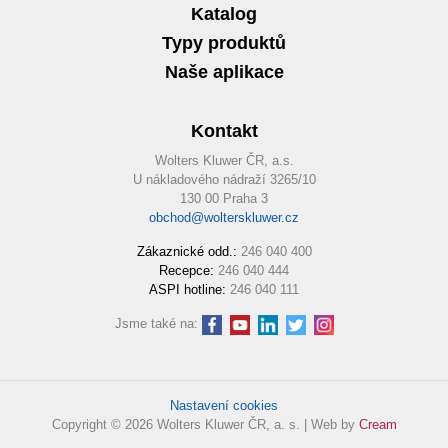
Katalog
Typy produktů
Naše aplikace
Kontakt
Wolters Kluwer ČR, a.s.
U nákladového nádraží 3265/10
130 00 Praha 3
obchod@wolterskluwer.cz
Zákaznické odd.:
246 040 400
Recepce:
246 040 444
ASPI hotline:
246 040 111
Jsme také na:
Nastavení cookies
Copyright © 2026 Wolters Kluwer ČR, a. s. | Web by
Cream