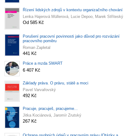
Řízení lidských zdrojů v kontextu organizačního chování
Lenka Hajerová Müllerová, Lucie Depoo, Marek Stříteský
Od 585 Kč
Porušení pracovní povinnosti jako důvod pro rozvázání
pracovního poměru
Roman Zapletal
441 Kč
Práce a mzda SMART
6 407 Kč
Základy práva. O právu, státě a moci
Pavel Varvařovský
492 Kč
Pracuje, pracuješ, pracujeme...
Jitka Kociánová, Jaromír Zrutský
267 Kč
Ochrana osobních údajů v pracovním právu (Otázky a