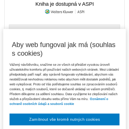
Kniha je dostupná v ASPI
1 130 Kč
Tištěná kniha
Ušetříte 199 Kč
Skladem
- expedice do 2 pracovních dnů
DMOC 1 329 Kč
Aby web fungoval jak má (souhlas
s cookies)
961 Kč
E-kniha Smarteca + soubory ke stažení
V prodeji - ihned k dispozici
Co je Smarteca?
Vážený návštěvníku, snažíme se ze všech sil přinášet vysokou úroveň
Kde najdu soubory e-knih?
uživatelského komfortu při používání našich webových stránek. Mezi základní
předpoklady patří např. aby správně fungovalo vyhledávání, abychom vás
neobtěžovali nevhodnou reklamou nebo abychom měli dostatek podnětů, jak
web vylepšovat. Proto od Vás potřebujeme souhlas se zpracováním souborů
1 611 Kč
Balíček - Tištěná kniha + E-kniha
cookies, tj. malých souborů, které se dočasně ukládají ve vašem prohlížeči.
Smarteca + soubory ke stažení
Ušetříte 848 Kč
Předem děkujeme za udělení souhlasu. Data využijeme ke zlepšování našich
DMOC 2 459 Kč
Skladem
- expedice do 2 pracovních dnů
služeb a přizpůsobení obsahu webu přímo Vám na míru.
Oznámení o
Co je Smarteca?
ochraně osobních údajů a souborů cookie
Upozorňujeme, že v období od 1.8. do 21.8. z technických
Zamítnout vše kromě nutných cookies
důvodů nemůžeme vystavovat daňové doklady. Budou vám
zaslány dodatečně e-mailem.