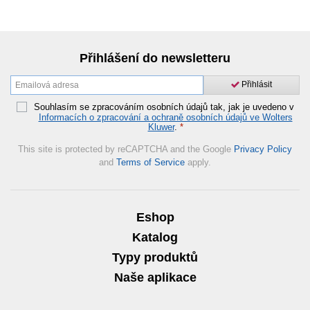
Přihlášení do newsletteru
Přihlásit
Souhlasím se zpracováním osobních údajů tak, jak je uvedeno v
Informacích o zpracování a ochraně osobních údajů ve Wolters
Kluwer
.
*
This site is protected by reCAPTCHA and the Google
Privacy Policy
and
Terms of Service
apply.
Eshop
Katalog
Typy produktů
Naše aplikace