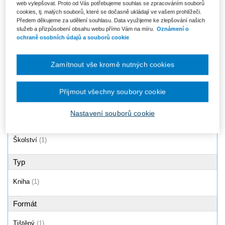
web vylepšovat. Proto od Vás potřebujeme souhlas se zpracováním souborů
Don't worry, use ICT aneb
cookies, tj. malých souborů, které se dočasně ukládají ve vašem prohlížeči.
začínáme s ICT ve výuce
Předem děkujeme za udělení souhlasu. Data využijeme ke zlepšování našich
angličtiny na 1....
služeb a přizpůsobení obsahu webu přímo Vám na míru.
Oznámení o
Od 296 Kč
ochraně osobních údajů a souborů cookie
Zamítnout vše kromě nutných cookies
Produkty
1 - 1 / 1
Přijmout všechny soubory cookie
Nastavení souborů cookie
Oblast
Školství
(1)
Typ
Kniha
(1)
Formát
Tištěný
(1)