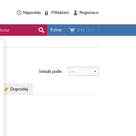
Nápověda
Přihlášení
Registrace
0 ks
|
0
Eshop
Seřadit podle:
Doprodej