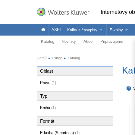
Internetový o
ASPI
Knihy a časopisy
E-knihy
Katalog
Novinky
Akce
Připravujeme
Knihy
Jak na naše
Časopisy
Koupit e-kni
Domů
Eshop
Katalog
Půjčit si e-k
Ka
Oblast
Právo
(1)
V
Typ
Kniha
(1)
Formát
E-kniha (Smarteca)
(1)