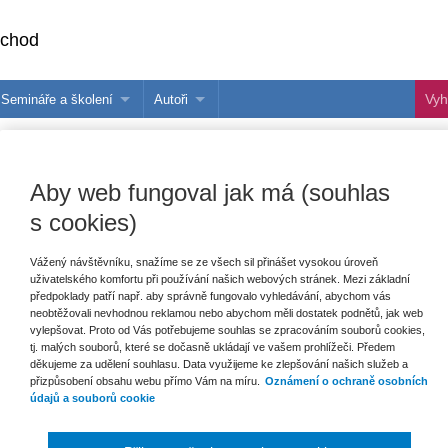
bchod
Semináře a školení
Autoři
 e-knihy?
Semináře a konference
Více o autorech Wolters Kluwer
hu
Školení ASPI, Libra a Praetor
PublishOne
Aby web fungoval jak má (souhlas
nihu
s cookies)
talog
Vážený návštěvníku, snažíme se ze všech sil přinášet vysokou úroveň
uživatelského komfortu při používání našich webových stránek. Mezi základní
šechny produkty
Akce
Novinky
Připravujeme
předpoklady patří např. aby správně fungovalo vyhledávání, abychom vás
neobtěžovali nevhodnou reklamou nebo abychom měli dostatek podnětů, jak web
vylepšovat. Proto od Vás potřebujeme souhlas se zpracováním souborů cookies,
tj. malých souborů, které se dočasně ukládají ve vašem prohlížeči. Předem
děkujeme za udělení souhlasu. Data využijeme ke zlepšování našich služeb a
přizpůsobení obsahu webu přímo Vám na míru.
Oznámení o ochraně osobních
údajů a souborů cookie