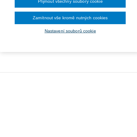
Přijmout všechny soubory cookie
Zamítnout vše kromě nutných cookies
Nastavení souborů cookie
gramy shovívavosti a
kromoprávní vymáhání
kartelového práva
325 Kč