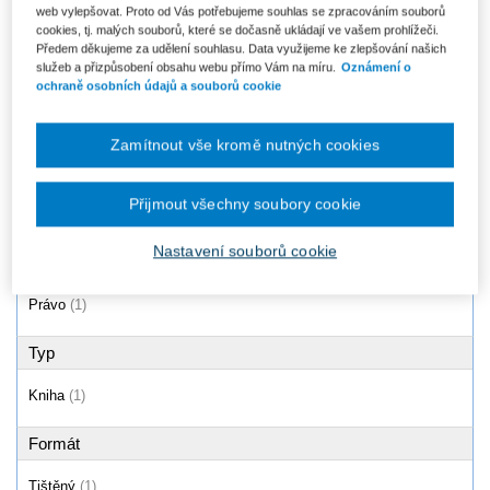
web vylepšovat. Proto od Vás potřebujeme souhlas se zpracováním souborů
Online soudnictví v České
cookies, tj. malých souborů, které se dočasně ukládají ve vašem prohlížeči.
republice
Předem děkujeme za udělení souhlasu. Data využijeme ke zlepšování našich
Od 347 Kč
služeb a přizpůsobení obsahu webu přímo Vám na míru.
Oznámení o
ochraně osobních údajů a souborů cookie
Zamítnout vše kromě nutných cookies
Produkty
1 - 1 / 1
Přijmout všechny soubory cookie
Nastavení souborů cookie
Oblast
Právo
(1)
Typ
Kniha
(1)
Formát
Tištěný
(1)