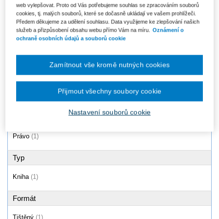
web vylepšovat. Proto od Vás potřebujeme souhlas se zpracováním souborů
Jednací řád Poslanecké
cookies, tj. malých souborů, které se dočasně ukládají ve vašem prohlížeči.
sněmovny (č. 90/1995 Sb.) -
Předem děkujeme za udělení souhlasu. Data využijeme ke zlepšování našich
Komentář
služeb a přizpůsobení obsahu webu přímo Vám na míru.
Oznámení o
Od 2 550 Kč
ochraně osobních údajů a souborů cookie
Zamítnout vše kromě nutných cookies
Produkty
1 - 1 / 1
Přijmout všechny soubory cookie
Nastavení souborů cookie
Oblast
Právo
(1)
Typ
Kniha
(1)
Formát
Tištěný
(1)