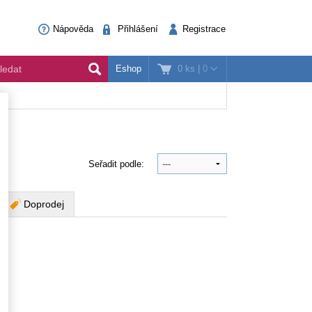
Nápověda
Přihlášení
Registrace
0 ks
|
0
Eshop
Seřadit podle:
Doprodej