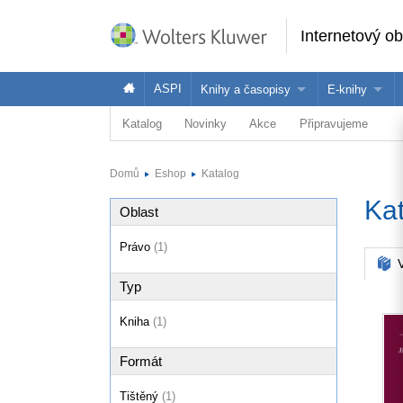
Internetový o
ASPI
Knihy a časopisy
E-knihy
Katalog
Novinky
Akce
Připravujeme
Knihy
Jak na naše
Časopisy
Koupit e-kni
Domů
Eshop
Katalog
Půjčit si e-k
Ka
Oblast
Právo
(1)
V
Typ
Kniha
(1)
Formát
Tištěný
(1)