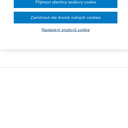
Přijmout všechny soubory cookie
Zamítnout vše kromě nutných cookies
Nastavení souborů cookie
dnací řád Poslanecké
ovny (č. 90/1995 Sb.) -
Komentář
Od 2 550 Kč