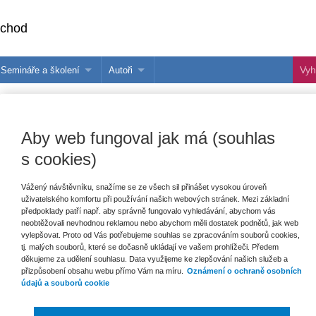
bchod
Semináře a školení
Autoři
 e-knihy?
Semináře a konference
Více o autorech Wolters Kluwer
hu
Školení ASPI, Libra a Praetor
PublishOne
Aby web fungoval jak má (souhlas
nihu
s cookies)
talog
Vážený návštěvníku, snažíme se ze všech sil přinášet vysokou úroveň
uživatelského komfortu při používání našich webových stránek. Mezi základní
šechny produkty
Akce
Novinky
Připravujeme
předpoklady patří např. aby správně fungovalo vyhledávání, abychom vás
neobtěžovali nevhodnou reklamou nebo abychom měli dostatek podnětů, jak web
vylepšovat. Proto od Vás potřebujeme souhlas se zpracováním souborů cookies,
tj. malých souborů, které se dočasně ukládají ve vašem prohlížeči. Předem
děkujeme za udělení souhlasu. Data využijeme ke zlepšování našich služeb a
přizpůsobení obsahu webu přímo Vám na míru.
Oznámení o ochraně osobních
údajů a souborů cookie