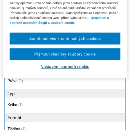
web vylepšovat. Proto od Vás potřebujeme souhlas se zpracováním souborů
Zákon o výrobcích s ukončenou
cookies, tj. malých souborů, které se dočasně ukládají ve vašem prohlížeči.
životností (zákon č. 542/2020
Předem děkujeme za udělení souhlasu. Data využijeme ke zlepšování našich
Sb.)...
služeb a přizpůsobení obsahu webu přímo Vám na míru.
Oznámení o
Od 1 272 Kč
ochraně osobních údajů a souborů cookie
Zamítnout vše kromě nutných cookies
Produkty
1 - 1 / 1
Přijmout všechny soubory cookie
Nastavení souborů cookie
Oblast
Právo
(1)
Typ
Kniha
(1)
Formát
Tištěný
(1)