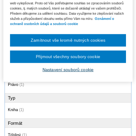
web vylepšovat. Proto od Vás potřebujeme souhlas se zpracováním souborů
Uplatňování pohledávek v
cookies, tj. malých souborů, které se dočasně ukládají ve vašem prohlížeči.
insolvenčním řízení
Předem děkujeme za udělení souhlasu. Data využijeme ke zlepšování našich
Od 325 Kč
služeb a přizpůsobení obsahu webu přímo Vám na míru.
Oznámení o
ochraně osobních údajů a souborů cookie
Zamítnout vše kromě nutných cookies
Produkty
1 - 1 / 1
Přijmout všechny soubory cookie
Nastavení souborů cookie
Oblast
Právo
(1)
Typ
Kniha
(1)
Formát
Tištěný
(1)