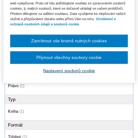
web vylepšovat. Proto od Vás potřebujeme souhlas se zpracováním souborů
Úmluva OSN o smlouvách o
cookies, tj. malých souborů, které se dočasně ukládají ve vašem prohlížeči.
mezinárodní koupi zboží
Předem děkujeme za udělení souhlasu. Data využijeme ke zlepšování našich
(CISG). Komentář
služeb a přizpůsobení obsahu webu přímo Vám na míru.
Oznámení o
Od 874 Kč
ochraně osobních údajů a souborů cookie
Zamítnout vše kromě nutných cookies
Produkty
1 - 1 / 1
Přijmout všechny soubory cookie
Nastavení souborů cookie
Oblast
Právo
(1)
Typ
Kniha
(1)
Formát
Tištěný
(1)