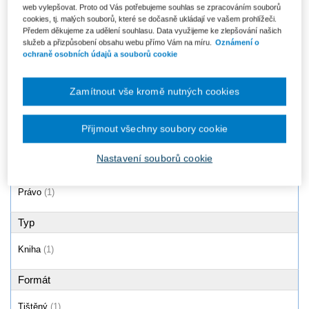
web vylepšovat. Proto od Vás potřebujeme souhlas se zpracováním souborů
Úmluva OSN o smlouvách o
cookies, tj. malých souborů, které se dočasně ukládají ve vašem prohlížeči.
mezinárodní koupi zboží
Předem děkujeme za udělení souhlasu. Data využijeme ke zlepšování našich
(CISG). Komentář
služeb a přizpůsobení obsahu webu přímo Vám na míru.
Oznámení o
Od 874 Kč
ochraně osobních údajů a souborů cookie
Zamítnout vše kromě nutných cookies
Produkty
1 - 1 / 1
Přijmout všechny soubory cookie
Nastavení souborů cookie
Oblast
Právo
(1)
Typ
Kniha
(1)
Formát
Tištěný
(1)