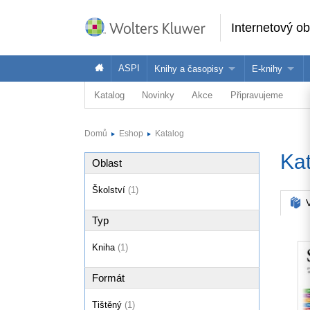
Internetový o
ASPI
Knihy a časopisy
E-knihy
Katalog
Novinky
Akce
Připravujeme
Knihy
Jak na naše
Časopisy
Koupit e-kni
Domů
Eshop
Katalog
Půjčit si e-k
Ka
Oblast
Školství
(1)
V
Typ
Kniha
(1)
Formát
Tištěný
(1)