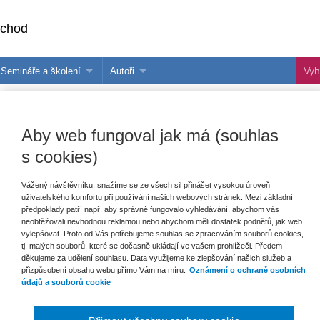
bchod
Semináře a školení
Autoři
 e-knihy?
Semináře a konference
Více o autorech Wolters Kluwer
hu
Školení ASPI, Libra a Praetor
PublishOne
Aby web fungoval jak má (souhlas
nihu
s cookies)
talog
Vážený návštěvníku, snažíme se ze všech sil přinášet vysokou úroveň
uživatelského komfortu při používání našich webových stránek. Mezi základní
šechny produkty
Akce
Novinky
Připravujeme
předpoklady patří např. aby správně fungovalo vyhledávání, abychom vás
neobtěžovali nevhodnou reklamou nebo abychom měli dostatek podnětů, jak web
vylepšovat. Proto od Vás potřebujeme souhlas se zpracováním souborů cookies,
tj. malých souborů, které se dočasně ukládají ve vašem prohlížeči. Předem
děkujeme za udělení souhlasu. Data využijeme ke zlepšování našich služeb a
přizpůsobení obsahu webu přímo Vám na míru.
Oznámení o ochraně osobních
údajů a souborů cookie