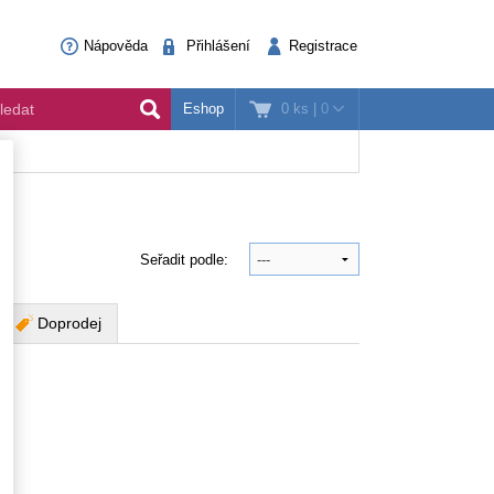
Nápověda
Přihlášení
Registrace
0 ks
|
0
Eshop
Seřadit podle:
Doprodej