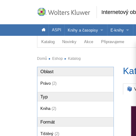
Internetový o
ASPI
Knihy a časopisy
E-knihy
Katalog
Novinky
Akce
Připravujeme
Knihy
Jak na naše
Časopisy
Koupit e-kni
Domů
Eshop
Katalog
Půjčit si e-k
Ka
Oblast
Právo
(2)
V
Typ
Kniha
(2)
Formát
Tištěný
(2)