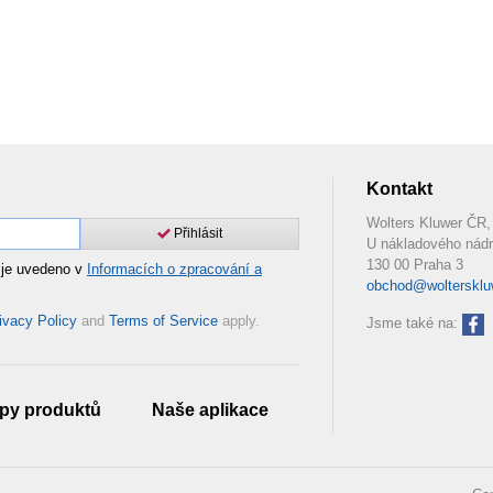
Kontakt
Wolters Kluwer ČR, 
Přihlásit
U nákladového nádr
130 00 Praha 3
 je uvedeno v
Informacích o zpracování a
obchod@woltersklu
ivacy Policy
and
Terms of Service
apply.
Jsme také na:
py produktů
Naše aplikace