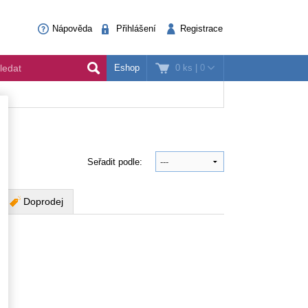
Nápověda
Přihlášení
Registrace
0 ks
|
0
Eshop
Seřadit podle:
Doprodej