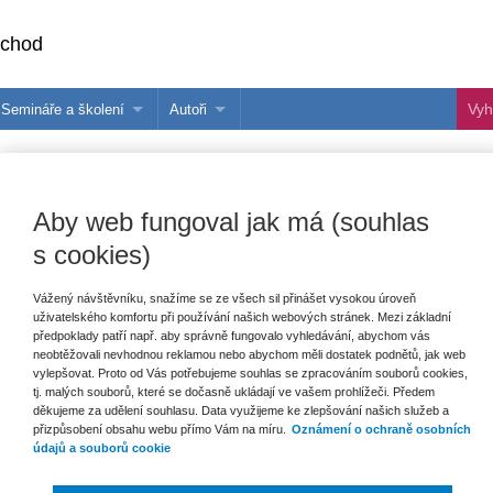
bchod
Semináře a školení
Autoři
 e-knihy?
Semináře a konference
Více o autorech Wolters Kluwer
hu
Školení ASPI, Libra a Praetor
PublishOne
Aby web fungoval jak má (souhlas
nihu
talog
s cookies)
Vážený návštěvníku, snažíme se ze všech sil přinášet vysokou úroveň
uživatelského komfortu při používání našich webových stránek. Mezi základní
šechny produkty
Akce
Novinky
Připravujeme
předpoklady patří např. aby správně fungovalo vyhledávání, abychom vás
neobtěžovali nevhodnou reklamou nebo abychom měli dostatek podnětů, jak web
vylepšovat. Proto od Vás potřebujeme souhlas se zpracováním souborů cookies,
tj. malých souborů, které se dočasně ukládají ve vašem prohlížeči. Předem
děkujeme za udělení souhlasu. Data využijeme ke zlepšování našich služeb a
přizpůsobení obsahu webu přímo Vám na míru.
Oznámení o ochraně osobních
údajů a souborů cookie