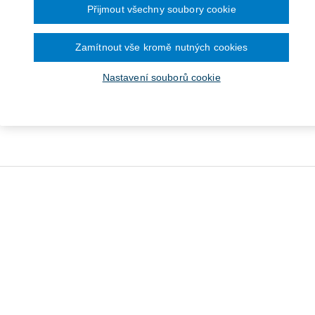
Přijmout všechny soubory cookie
Zamítnout vše kromě nutných cookies
Nastavení souborů cookie
ík práce (262/2006 Sb.).
Pracovní právo v bodech s
omentář - 8. vydání
příklady - 6. vydání
Od 1 908 Kč
Od 354 Kč