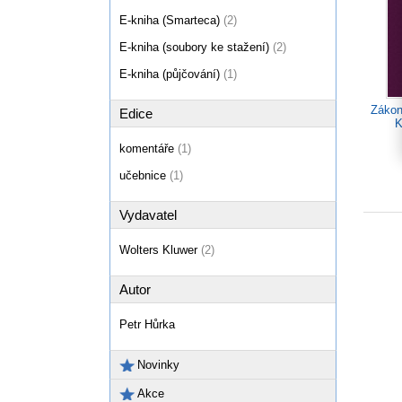
E-kniha (Smarteca)
(2)
E-kniha (soubory ke stažení)
(2)
E-kniha (půjčování)
(1)
Zákon
Edice
K
komentáře
(1)
učebnice
(1)
Vydavatel
Wolters Kluwer
(2)
Autor
Petr Hůrka
Novinky
Akce