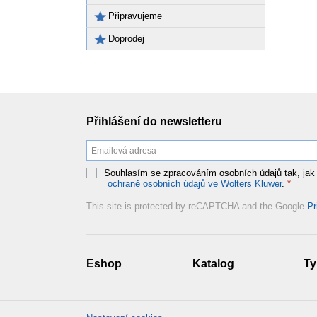
Připravujeme
Doprodej
Přihlášení do newsletteru
Souhlasím se zpracováním osobních údajů tak, jak
ochraně osobních údajů ve Wolters Kluwer
.
*
This site is protected by reCAPTCHA and the Google
Pr
Eshop
Katalog
Ty