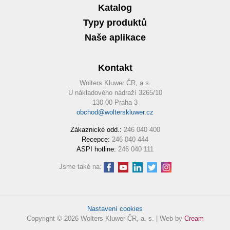
Katalog
Typy produktů
Naše aplikace
Kontakt
Wolters Kluwer ČR, a.s.
U nákladového nádraží 3265/10
130 00 Praha 3
obchod@wolterskluwer.cz
Zákaznické odd.:
246 040 400
Recepce:
246 040 444
ASPI hotline:
246 040 111
Jsme také na:
Nastavení cookies
Copyright © 2026 Wolters Kluwer ČR, a. s. | Web by
Cream