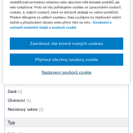
neobtěžovali nevhodnou reklamou nebo abychom měli dostatek podnětů, jak
Zákon o daních z příjmů č.
web vylepšovat. Proto od Vás potřebujeme souhlas se zpracováním souborů
586/1992 Sb. Komentář. 2
cookies, tj. malých souborů, které se dočasně ukládají ve vašem prohlížeči.
vydání
Předem děkujeme za udělení souhlasu. Data využijeme ke zlepšování našich
Od 2 414 Kč
služeb a přizpůsobení obsahu webu přímo Vám na míru.
Oznámení o
ochraně osobních údajů a souborů cookie
Produkty
1 - 1 / 1
Zamítnout vše kromě nutných cookies
Přijmout všechny soubory cookie
Oblast
Nastavení souborů cookie
Právo
(1)
Daně
(1)
Účetnictví
(1)
Neziskový sektor
(1)
Typ