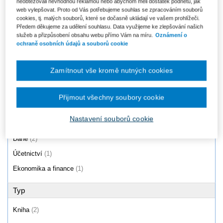
neobtěžovali nevhodnou reklamou nebo abychom měli dostatek podnětů, jak
Zdaňování příjmů fyzických a
Mezinárodní daňové vztahy, 3.
web vylepšovat. Proto od Vás potřebujeme souhlas se zpracováním souborů
právnických osob 2019
vydání
cookies, tj. malých souborů, které se dočasně ukládají ve vašem prohlížeči.
Předem děkujeme za udělení souhlasu. Data využijeme ke zlepšování našich
470 Kč
412 Kč
služeb a přizpůsobení obsahu webu přímo Vám na míru.
Oznámení o
ochraně osobních údajů a souborů cookie
Zamítnout vše kromě nutných cookies
Produkty
1 - 2 / 2
Přijmout všechny soubory cookie
Nastavení souborů cookie
Oblast
Daně
(2)
Účetnictví
(1)
Ekonomika a finance
(1)
Typ
Kniha
(2)