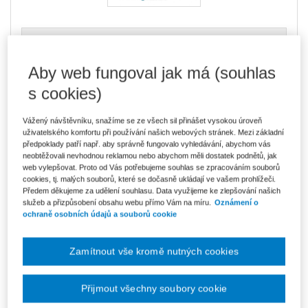
470 Kč
E-kniha Smarteca + soubory ke stažení
V prodeji - ihned k dispozici
Co je Smarteca?
Aby web fungoval jak má (souhlas
Kde najdu soubory e-knih?
s cookies)
Vážený návštěvníku, snažíme se ze všech sil přinášet vysokou úroveň
Upozorňujeme, že v období od 1.8. do 21.8. z technických
uživatelského komfortu při používání našich webových stránek. Mezi základní
důvodů nemůžeme vystavovat daňové doklady. Budou vám
zaslány dodatečně e-mailem.
předpoklady patří např. aby správně fungovalo vyhledávání, abychom vás
neobtěžovali nevhodnou reklamou nebo abychom měli dostatek podnětů, jak
ks
Vložit do košíku
web vylepšovat. Proto od Vás potřebujeme souhlas se zpracováním souborů
cookies, tj. malých souborů, které se dočasně ukládají ve vašem prohlížeči.
Předem děkujeme za udělení souhlasu. Data využijeme ke zlepšování našich
služeb a přizpůsobení obsahu webu přímo Vám na míru.
Oznámení o
Ceny jsou včetně DPH
ochraně osobních údajů a souborů cookie
Ke stažení
Zdanovani_prijmu_2019_Obsah
Zamítnout vše kromě nutných cookies
Zdanovani_prijmu_2019_O_autorech
Zdanovani_prijmu_2019_Uvod
Přijmout všechny soubory cookie
Zdanovani_prijmu_2019_Ukazka