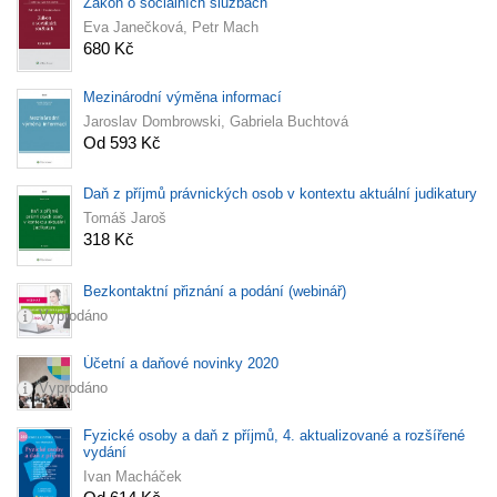
Zákon o sociálních službách
Eva Janečková, Petr Mach
680 Kč
Mezinárodní výměna informací
Jaroslav Dombrowski, Gabriela Buchtová
Od 593 Kč
Daň z příjmů právnických osob v kontextu aktuální judikatury
Tomáš Jaroš
318 Kč
Bezkontaktní přiznání a podání (webinář)
Vyprodáno
Účetní a daňové novinky 2020
Vyprodáno
Fyzické osoby a daň z příjmů, 4. aktualizované a rozšířené
vydání
Ivan Macháček