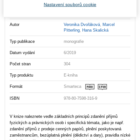
Nastavení souborů cookie
Vydavatel
Wolters Kluwer
Autor
Veronika Dvořáková
,
Marcel
Pitterling
,
Hana Skalická
Typ publikace
monografie
Datum vydání
6/2019
Počet stran
304
Typ produktu
E-kniha
Formát
Smarteca
ISBN
978-80-7598-316-9
V knize naleznete vedle základních principů zdanění příjmů
fyzických a právnických osob i speciﬁcká témata, jako je např.
zdanění příjmů z prodeje cenných papírů, plnění poskytovaná
zaměstnancům, bezúplatná plnění (dědictví a dary), pravidla nízké