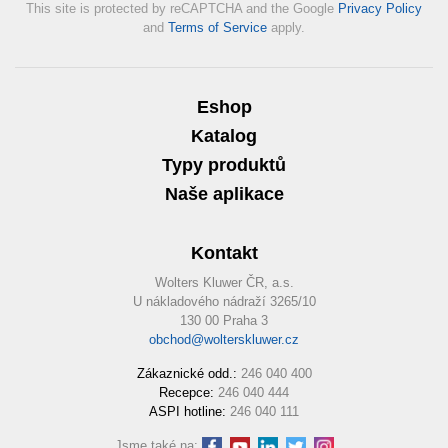
This site is protected by reCAPTCHA and the Google
Privacy Policy
and
Terms of Service
apply.
Eshop
Katalog
Typy produktů
Naše aplikace
Kontakt
Wolters Kluwer ČR, a.s.
U nákladového nádraží 3265/10
130 00 Praha 3
obchod@wolterskluwer.cz
Zákaznické odd.:
246 040 400
Recepce:
246 040 444
ASPI hotline:
246 040 111
Jsme také na: