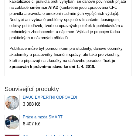
kapitalizace či pravidla proti vyhýbání se daňové povinnosti přijatá
na základě
směrnice ATAD
(konkrétně jsou zpracována CFC
pravidla a pravidla o omezení nadměrných výpůjčních výdajů).
Nechybí ani vybrané problémy spojené s ﬁnančním leasingem,
odpisy pohledávek, tvorbou opravných položek k pohledávkám a
technickým zhodnocením u nájemce. Výklad je propojen řadou
praktických a názorných příkladů.
Publikace může být pomocníkem pro studenty, daňové oborníky,
akademiky a pracovníky ﬁnanční správy, ale také pro všechny,
kteří se připravují na zkoušky na daňového poradce.
Text je
zpracován k právnímu stavu ke dni 1. 4. 2019.
Související produkty
DAUČ EXPERTNÍ ODPOVĚDI
3 388 Kč
Práce a mzda SMART
6 407 Kč