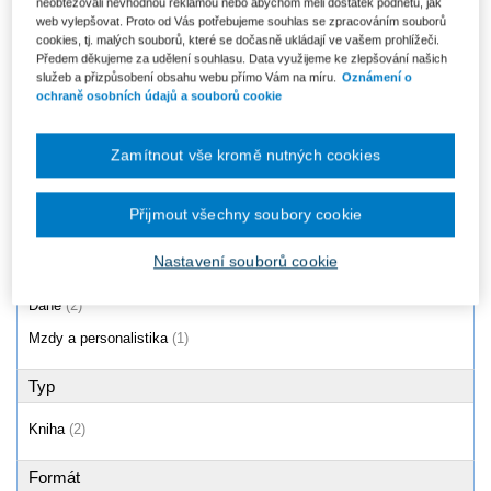
neobtěžovali nevhodnou reklamou nebo abychom měli dostatek podnětů, jak
Fyzické osoby a daň z příjmů,
Zaměstnanecké benefity a daně
web vylepšovat. Proto od Vás potřebujeme souhlas se zpracováním souborů
4. aktualizované a rozšířené
- 6. vydání
cookies, tj. malých souborů, které se dočasně ukládají ve vašem prohlížeči.
vydání
Předem děkujeme za udělení souhlasu. Data využijeme ke zlepšování našich
Od 441 Kč
Od 614 Kč
služeb a přizpůsobení obsahu webu přímo Vám na míru.
Oznámení o
ochraně osobních údajů a souborů cookie
Zamítnout vše kromě nutných cookies
Produkty
1 - 2 / 2
Přijmout všechny soubory cookie
Nastavení souborů cookie
Oblast
Daně
(2)
Mzdy a personalistika
(1)
Typ
Kniha
(2)
Formát