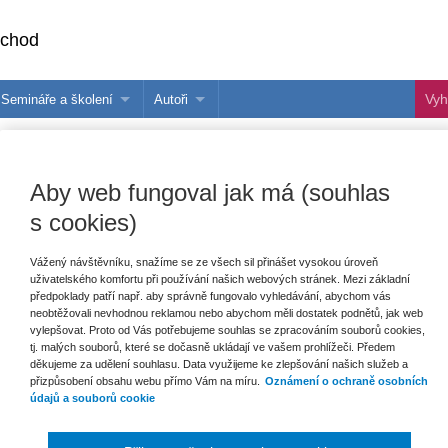
bchod
Semináře a školení
Autoři
 e-knihy?
Semináře a konference
Více o autorech Wolters Kluwer
hu
Školení ASPI, Libra a Praetor
PublishOne
Aby web fungoval jak má (souhlas
nihu
s cookies)
talog
Vážený návštěvníku, snažíme se ze všech sil přinášet vysokou úroveň
uživatelského komfortu při používání našich webových stránek. Mezi základní
šechny produkty
Akce
Novinky
Připravujeme
předpoklady patří např. aby správně fungovalo vyhledávání, abychom vás
neobtěžovali nevhodnou reklamou nebo abychom měli dostatek podnětů, jak web
vylepšovat. Proto od Vás potřebujeme souhlas se zpracováním souborů cookies,
tj. malých souborů, které se dočasně ukládají ve vašem prohlížeči. Předem
děkujeme za udělení souhlasu. Data využijeme ke zlepšování našich služeb a
přizpůsobení obsahu webu přímo Vám na míru.
Oznámení o ochraně osobních
údajů a souborů cookie