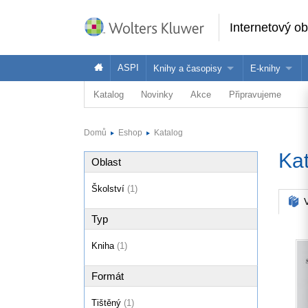
Internetový o
ASPI
Knihy a časopisy
E-knihy
Katalog
Novinky
Akce
Připravujeme
Knihy
Jak na naše
Časopisy
Koupit e-kni
Domů
Eshop
Katalog
Půjčit si e-k
Ka
Oblast
Školství
(1)
V
Typ
Kniha
(1)
Formát
Tištěný
(1)