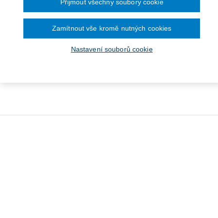
Přijmout všechny soubory cookie
Zamítnout vše kromě nutných cookies
Nastavení souborů cookie
émy s chováním ve škole
jak na ně (Individuální
výchovný plán)
Od 275 Kč