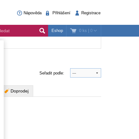
Nápověda
Přihlášení
Registrace
0 ks
|
0
Eshop
Seřadit podle:
Doprodej