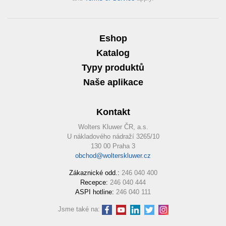
Eshop
Katalog
Typy produktů
Naše aplikace
Kontakt
Wolters Kluwer ČR, a.s.
U nákladového nádraží 3265/10
130 00 Praha 3
obchod@wolterskluwer.cz
Zákaznické odd.:
246 040 400
Recepce:
246 040 444
ASPI hotline:
246 040 111
Jsme také na: