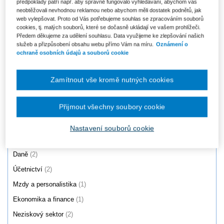
předpoklady patří např. aby správně fungovalo vyhledávání, abychom vás
Zákon o daních z příjmů č.
Vyhláška o fondu kulturních a
neobtěžovali nevhodnou reklamou nebo abychom měli dostatek podnětů, jak
586/1992 Sb. Komentář. 2
sociálních potřeb č. 114/2002
web vylepšovat. Proto od Vás potřebujeme souhlas se zpracováním souborů
vydání
Sb....
cookies, tj. malých souborů, které se dočasně ukládají ve vašem prohlížeči.
Od 2 414 Kč
Předem děkujeme za udělení souhlasu. Data využijeme ke zlepšování našich
služeb a přizpůsobení obsahu webu přímo Vám na míru.
Oznámení o
ochraně osobních údajů a souborů cookie
Produkty
1 - 2 / 2
Zamítnout vše kromě nutných cookies
Přijmout všechny soubory cookie
Oblast
Nastavení souborů cookie
Právo
(2)
Daně
(2)
Účetnictví
(2)
Mzdy a personalistika
(1)
Ekonomika a finance
(1)
Neziskový sektor
(2)